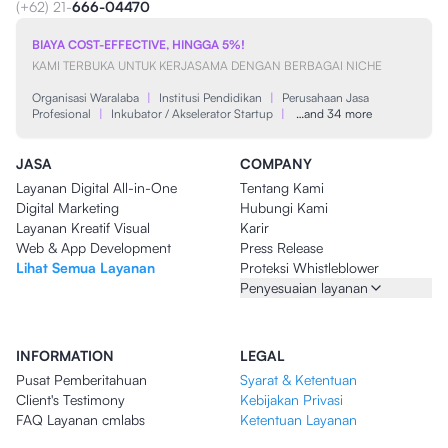
(+62) 21-
666-04470
BIAYA COST-EFFECTIVE, HINGGA 5%!
KAMI TERBUKA UNTUK KERJASAMA DENGAN BERBAGAI NICHE
Organisasi Waralaba
|
Institusi Pendidikan
|
Perusahaan Jasa
Profesional
|
Inkubator / Akselerator Startup
|
…and 34 more
JASA
COMPANY
Layanan Digital All-in-One
Tentang Kami
Digital Marketing
Hubungi Kami
Layanan Kreatif Visual
Karir
Web & App Development
Press Release
Lihat Semua Layanan
Proteksi Whistleblower
Penyesuaian layanan
INFORMATION
LEGAL
Pusat Pemberitahuan
Syarat & Ketentuan
Client's Testimony
Kebijakan Privasi
FAQ Layanan cmlabs
Ketentuan Layanan