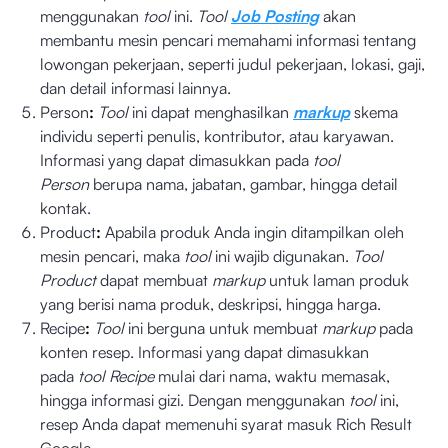
menggunakan
tool
ini.
Tool
Job Posting
akan
membantu mesin pencari memahami informasi tentang
lowongan pekerjaan, seperti judul pekerjaan, lokasi, gaji,
dan detail informasi lainnya.
Person
:
Tool
ini dapat menghasilkan
markup
skema
individu seperti penulis, kontributor, atau karyawan.
Informasi yang dapat dimasukkan pada
tool
Person
berupa nama, jabatan, gambar, hingga detail
kontak.
Product
:
Apabila produk Anda ingin ditampilkan oleh
mesin pencari, maka
tool
ini wajib digunakan.
Tool
Product
dapat membuat
markup
untuk laman produk
yang berisi nama produk, deskripsi, hingga harga.
Recipe
:
Tool
ini berguna untuk membuat
markup
pada
konten resep. Informasi yang dapat dimasukkan
pada
tool Recipe
mulai dari nama, waktu memasak,
hingga informasi gizi. Dengan menggunakan
tool
ini,
resep Anda dapat memenuhi syarat masuk Rich Result