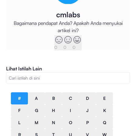
cmlabs
Bagaimana pendapat Anda? Apakah Anda menyukai
artikel ini?
0
0
0
Lihat Istilah Lain
#
A
B
C
D
E
F
G
H
I
J
K
L
M
N
O
P
Q
R
S
T
U
V
W