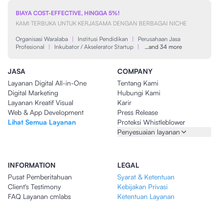
BIAYA COST-EFFECTIVE, HINGGA 5%!
KAMI TERBUKA UNTUK KERJASAMA DENGAN BERBAGAI NICHE
Organisasi Waralaba
|
Institusi Pendidikan
|
Perusahaan Jasa
Profesional
|
Inkubator / Akselerator Startup
|
…and 34 more
JASA
COMPANY
Layanan Digital All-in-One
Tentang Kami
Digital Marketing
Hubungi Kami
Layanan Kreatif Visual
Karir
Web & App Development
Press Release
Lihat Semua Layanan
Proteksi Whistleblower
Penyesuaian layanan
INFORMATION
LEGAL
Pusat Pemberitahuan
Syarat & Ketentuan
Client's Testimony
Kebijakan Privasi
FAQ Layanan cmlabs
Ketentuan Layanan