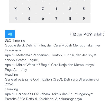
X
Y
Z
1
2
3
4
5
6
7
8
9
All
(
12
dari
409
istilah
)
SEO Timeline
Google Bard: Definisi, Fitur, dan Cara Mudah Menggunakannya
Homepage
Apa Itu Metadata? Pengertian, Contoh, Fungsi, dan Jenisnya!
Yandex Search Engine
Apa itu Mirror Website? Begini Cara Kerja dan Membuatnya!
Page Authority
Headline
Generative Engine Optimization (GEO): Definisi & Strateginya di
2024
Cloaking
Apa Itu Barnacle SEO? Pahami Teknik dan Keuntungannya!
Parasite SEO: Definisi, Kelebihan, & Kekurangannya