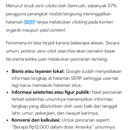
Menurut studi
zero-clicks
oleh Semrush, sebanyak 57%
pengguna perangkat
mobile
langsung meninggalkan
halaman
SERP
tanpa melakukan
clicking
pada konten
organik maupun
paid content.
Fenomena ini bisa terjadi karena beberapa alasan. Secara
umum, potensi
zero-click searches
akan semakin besar
terutama ketika
user
melakukan pencarian tentang:
Bisnis atau layanan lokal:
Google sudah menyediakan
informasi lengkap di halaman SERP sehingga
user
tak
lagi harus memasuki halaman situs.
Informasi selebritas atau figur publik:
Hasil pencarian
terkait selebritas umumnya menampilkan informasi
lengkap yang dibutuhkan oleh
user,
baik dari tanggal
lahir, umur, pekerjaan, dan riwayat karirnya.
Konversi dan kalkulasi:
Untuk pencarian seperti
“Berapa Rp12.000 dalam dolar Amerika” umumnya