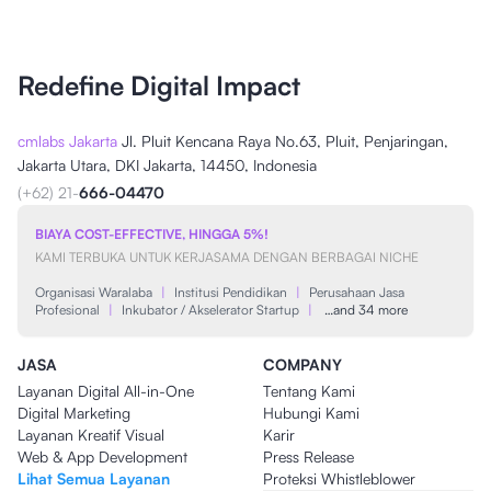
Redefine Digital Impact
cmlabs Jakarta
Jl. Pluit Kencana Raya No.63, Pluit, Penjaringan,
Jakarta Utara, DKI Jakarta, 14450, Indonesia
(+62) 21-
666-04470
BIAYA COST-EFFECTIVE, HINGGA 5%!
KAMI TERBUKA UNTUK KERJASAMA DENGAN BERBAGAI NICHE
Organisasi Waralaba
|
Institusi Pendidikan
|
Perusahaan Jasa
Profesional
|
Inkubator / Akselerator Startup
|
…and 34 more
JASA
COMPANY
Layanan Digital All-in-One
Tentang Kami
Digital Marketing
Hubungi Kami
Layanan Kreatif Visual
Karir
Web & App Development
Press Release
Lihat Semua Layanan
Proteksi Whistleblower