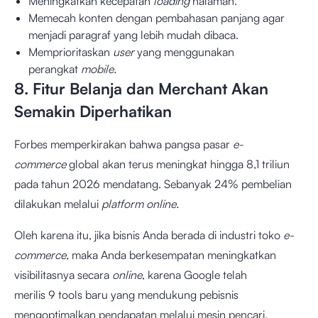
Meningkatkan kecepatan
loading
halaman.
Memecah konten dengan pembahasan panjang agar
menjadi paragraf yang lebih mudah dibaca.
Memprioritaskan
user
yang menggunakan
perangkat
mobile.
8. Fitur Belanja dan Merchant Akan
Semakin Diperhatikan
Forbes memperkirakan bahwa pangsa pasar
e-
commerce
global akan terus meningkat hingga
8,1 triliun
pada tahun 2026
mendatang. Sebanyak 24% pembelian
dilakukan melalui
platform online.
Oleh karena itu, jika bisnis Anda berada di industri toko
e-
commerce,
maka Anda berkesempatan meningkatkan
visibilitasnya secara
online
, karena Google telah
merilis
9 tools baru
yang mendukung pebisnis
mengoptimalkan pendapatan melalui mesin pencari.