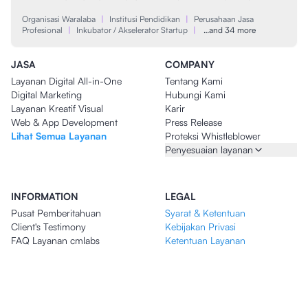
Organisasi Waralaba
|
Institusi Pendidikan
|
Perusahaan Jasa
Profesional
|
Inkubator / Akselerator Startup
|
…and 34 more
JASA
COMPANY
Layanan Digital All-in-One
Tentang Kami
Digital Marketing
Hubungi Kami
Layanan Kreatif Visual
Karir
Web & App Development
Press Release
Lihat Semua Layanan
Proteksi Whistleblower
Penyesuaian layanan
INFORMATION
LEGAL
Pusat Pemberitahuan
Syarat & Ketentuan
Client's Testimony
Kebijakan Privasi
FAQ Layanan cmlabs
Ketentuan Layanan