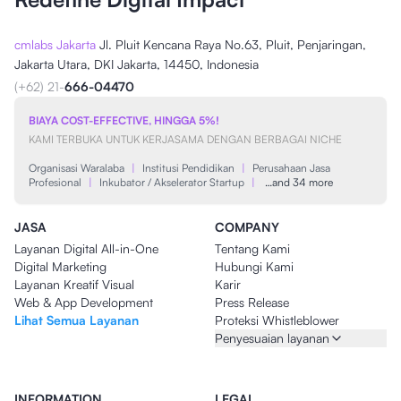
cmlabs Jakarta
Jl. Pluit Kencana Raya No.63, Pluit, Penjaringan,
Jakarta Utara, DKI Jakarta, 14450, Indonesia
(+62) 21-
666-04470
BIAYA COST-EFFECTIVE, HINGGA 5%!
KAMI TERBUKA UNTUK KERJASAMA DENGAN BERBAGAI NICHE
Organisasi Waralaba
|
Institusi Pendidikan
|
Perusahaan Jasa
Profesional
|
Inkubator / Akselerator Startup
|
…and 34 more
JASA
COMPANY
Layanan Digital All-in-One
Tentang Kami
Digital Marketing
Hubungi Kami
Layanan Kreatif Visual
Karir
Web & App Development
Press Release
Lihat Semua Layanan
Proteksi Whistleblower
Penyesuaian layanan
INFORMATION
LEGAL