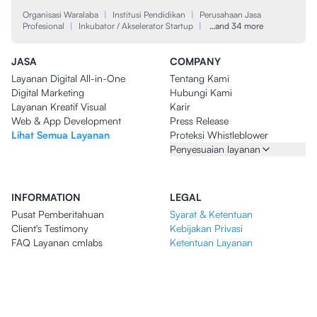
Organisasi Waralaba
|
Institusi Pendidikan
|
Perusahaan Jasa
Profesional
|
Inkubator / Akselerator Startup
|
…and 34 more
JASA
COMPANY
Layanan Digital All-in-One
Tentang Kami
Digital Marketing
Hubungi Kami
Layanan Kreatif Visual
Karir
Web & App Development
Press Release
Lihat Semua Layanan
Proteksi Whistleblower
Penyesuaian layanan
INFORMATION
LEGAL
Pusat Pemberitahuan
Syarat & Ketentuan
Client's Testimony
Kebijakan Privasi
FAQ Layanan cmlabs
Ketentuan Layanan