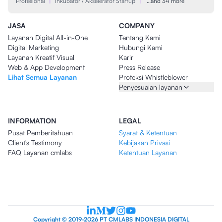
Profesional
|
Inkubator / Akselerator Startup
|
…and 34 more
JASA
COMPANY
Layanan Digital All-in-One
Tentang Kami
Digital Marketing
Hubungi Kami
Layanan Kreatif Visual
Karir
Web & App Development
Press Release
Lihat Semua Layanan
Proteksi Whistleblower
Penyesuaian layanan
INFORMATION
LEGAL
Pusat Pemberitahuan
Syarat & Ketentuan
Client's Testimony
Kebijakan Privasi
FAQ Layanan cmlabs
Ketentuan Layanan
Copyright © 2019-2026 PT CMLABS INDONESIA DIGITAL