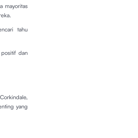
a mayoritas
eka.
ncari tahu
positif dan
Corkindale,
enting yang