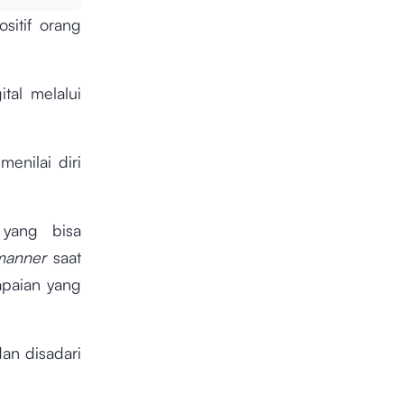
sitif orang
tal melalui
enilai diri
g
yang bisa
manner
saat
apaian yang
dan disadari