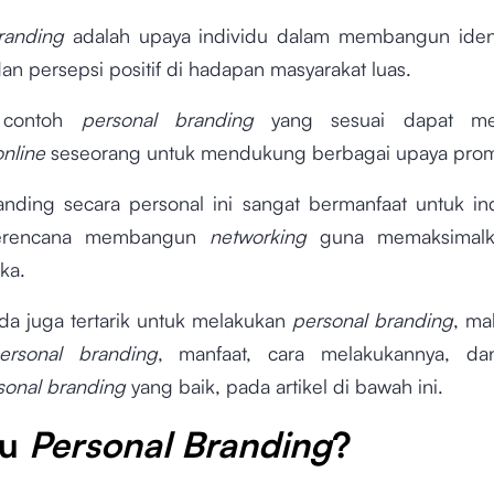
randing
adalah upaya individu dalam membangun identi
 dan persepsi positif di hadapan masyarakat luas.
 contoh
personal branding
yang sesuai dapat men
online
seseorang untuk mendukung berbagai upaya promo
randing secara personal ini sangat bermanfaat untuk in
erencana membangun
networking
guna memaksimalk
ka.
da juga tertarik untuk melakukan
personal branding
, ma
ersonal branding
, manfaat, cara melakukannya, da
sonal branding
yang baik, pada artikel di bawah ini.
tu
Personal Branding
?