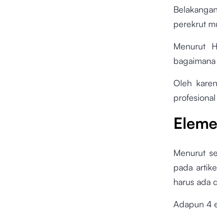
Belakangan
perekrut m
Menurut H
bagaimana 
Oleh karen
profesional
Elem
Menurut se
pada artik
harus ada 
Adapun 4 