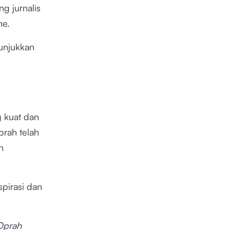
g jurnalis
me.
nunjukkan
 kuat dan
prah telah
n
pirasi dan
Oprah