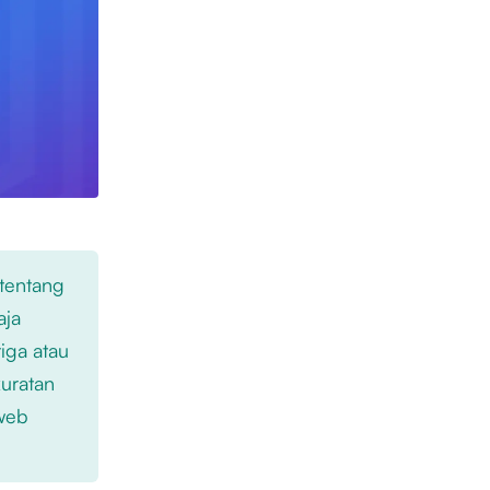
 tentang
aja
iga atau
kuratan
 web