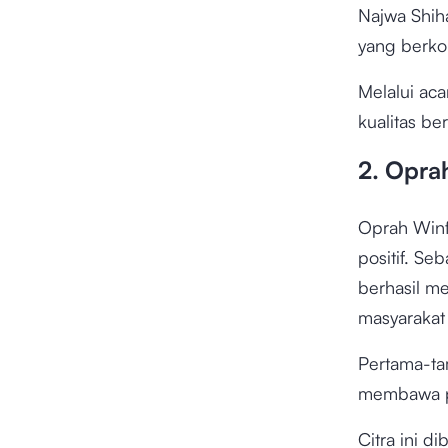
Najwa Shi
yang berkom
Melalui ac
kualitas be
2. Opra
Oprah Win
positif. Se
berhasil me
masyarakat 
Pertama-ta
membawa pe
Citra ini d