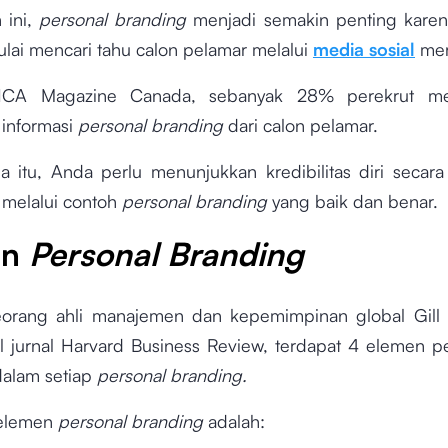
 ini,
personal branding
menjadi semakin penting karen
ulai mencari tahu calon pelamar melalui
media sosial
mer
CA Magazine Canada, sebanyak 28% perekrut me
informasi
personal branding
dari calon pelamar.
a itu, Anda perlu menunjukkan kredibilitas diri secara 
 melalui contoh
personal branding
yang baik dan benar.
en
Personal Branding
orang ahli manajemen dan kepemimpinan global Gill 
el jurnal Harvard Business Review, terdapat 4 elemen p
dalam setiap
personal branding.
elemen
personal branding
adalah: