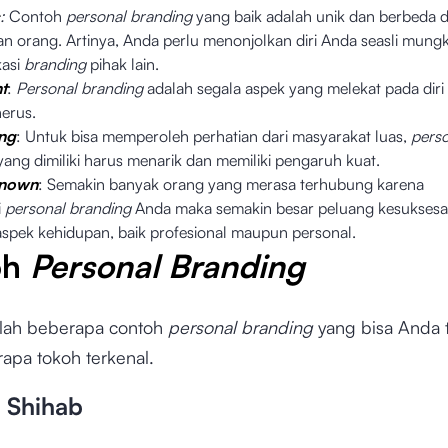
:
Contoh
personal branding
yang baik adalah unik dan berbeda d
n orang. Artinya, Anda perlu menonjolkan diri Anda seasli mungk
kasi
branding
pihak lain.
t
:
Personal branding
adalah segala aspek yang melekat pada diri
nerus.
ing
: Untuk bisa memperoleh perhatian dari masyarakat luas,
pers
yang dimiliki harus menarik dan memiliki pengaruh kuat.
Known
: Semakin banyak orang yang merasa terhubung karena
i
personal branding
Anda maka semakin besar peluang kesukses
aspek kehidupan, baik profesional maupun personal.
oh
Personal Branding
alah beberapa contoh
personal branding
yang bisa Anda
apa tokoh terkenal.
a Shihab