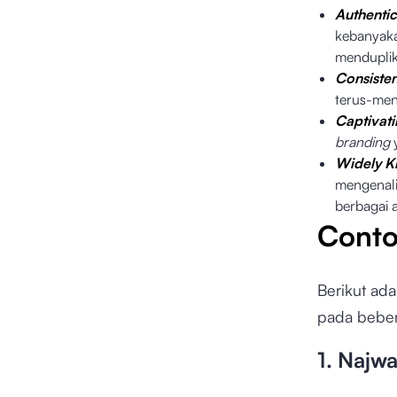
Authentic
kebanyaka
mendupli
Consisten
terus-me
Captivat
branding
Widely 
mengenal
berbagai 
Cont
Berikut ad
pada beber
1. Najw