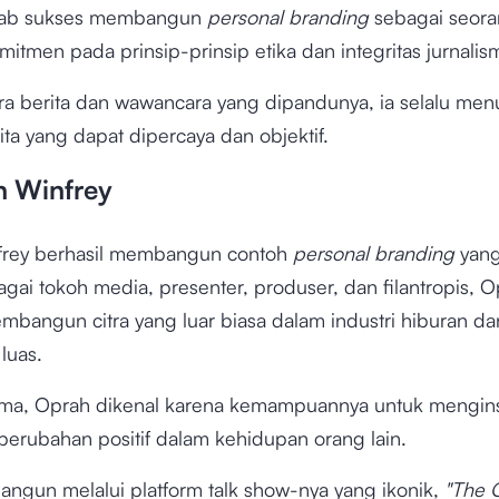
hab sukses membangun
personal branding
sebagai seoran
itmen pada prinsip-prinsip etika dan integritas jurnalis
ara berita dan wawancara yang dipandunya, ia selalu me
rita yang dapat dipercaya dan objektif.
h Winfrey
frey berhasil membangun contoh
personal branding
yang
bagai tokoh media, presenter, produser, dan filantropis, O
mbangun citra yang luar biasa dalam industri hiburan da
luas.
ma, Oprah dikenal karena kemampuannya untuk mengins
rubahan positif dalam kehidupan orang lain.
ibangun melalui platform talk show-nya yang ikonik,
"The 