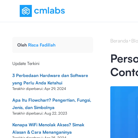
Beranda
Bl
Oleh
Risca Fadillah
Perso
Update Terkini
Conto
3 Perbedaan Hardware dan Software
yang Perlu Anda Ketahui
Terakhir diperbarui:
Apr 29, 2024
Apa Itu Flowchart? Pengertian, Fungsi,
Jenis, dan Simbolnya
Terakhir diperbarui:
Aug 22, 2023
Kenapa WiFi Menolak Akses? Simak
Alasan & Cara Menanganinya
Terakhir diperbarui:
Apr 25, 2024