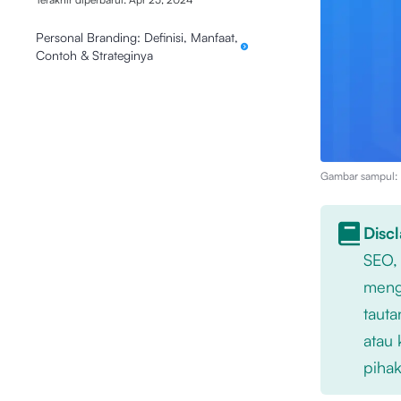
Personal Branding: Definisi, Manfaat,
Contoh & Strateginya
Gambar sampul: I
Disc
SEO,
mengu
tauta
atau 
pihak