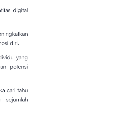
tas digital
ingkatkan
si diri.
dividu yang
an potensi
ka cari tahu
n sejumlah