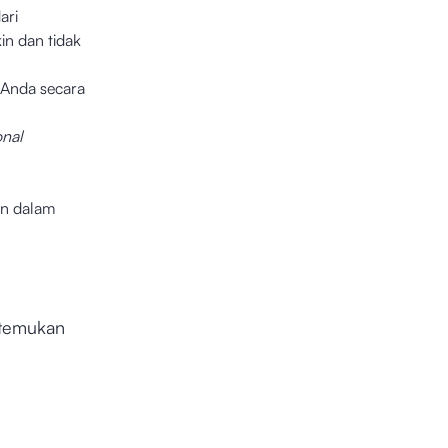
ari
in dan tidak
 Anda secara
onal
an dalam
 temukan