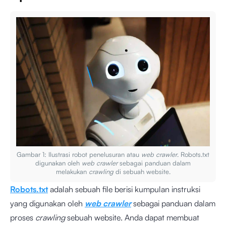
Gambar 1: Ilustrasi robot penelusuran atau
web crawler
. Robots.txt
digunakan oleh
web crawler
sebagai panduan dalam
melakukan
crawling
di sebuah website.
Robots.txt
adalah sebuah file berisi kumpulan instruksi
yang digunakan oleh
web crawler
sebagai panduan dalam
proses
crawling
sebuah website. Anda dapat membuat