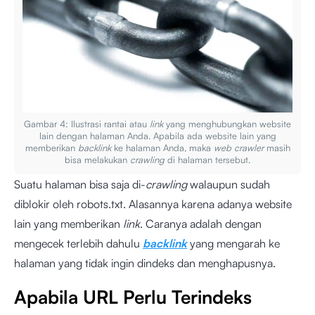
Gambar 4: Ilustrasi rantai atau
link
yang menghubungkan website
lain dengan halaman Anda. Apabila ada website lain yang
memberikan
backlink
ke halaman Anda, maka
web crawler
masih
bisa melakukan
crawling
di halaman tersebut.
Suatu halaman bisa saja di-
crawling
walaupun sudah
diblokir oleh robots.txt. Alasannya karena adanya website
lain yang memberikan
link
. Caranya adalah dengan
mengecek terlebih dahulu
backlink
yang mengarah ke
halaman yang tidak ingin dindeks dan menghapusnya.
Apabila URL Perlu Terindeks