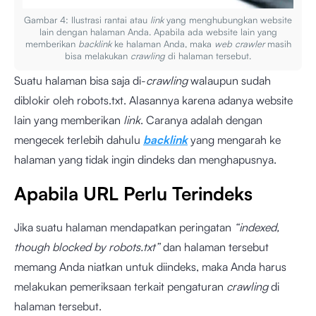
Gambar 4: Ilustrasi rantai atau
link
yang menghubungkan website
lain dengan halaman Anda. Apabila ada website lain yang
memberikan
backlink
ke halaman Anda, maka
web crawler
masih
bisa melakukan
crawling
di halaman tersebut.
Suatu halaman bisa saja di-
crawling
walaupun sudah
diblokir oleh robots.txt. Alasannya karena adanya website
lain yang memberikan
link
. Caranya adalah dengan
mengecek terlebih dahulu
backlink
yang mengarah ke
halaman yang tidak ingin dindeks dan menghapusnya.
Apabila URL Perlu Terindeks
Jika suatu halaman mendapatkan peringatan
“indexed,
though blocked by robots.txt”
dan halaman tersebut
memang Anda niatkan untuk diindeks, maka Anda harus
melakukan pemeriksaan terkait pengaturan
crawling
di
halaman tersebut.