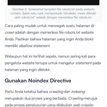
Gambar 3:
Screenshot
tampilan file robots.txt pada website
cmlabs. Salah satu cara memperbaiki “diindeks, meski diblokir
oleh robots.txt” adalah dengan memeriksa file robots.txt.
Cara paling mudah untuk mencegah suatu halaman di-
crawl
adalah dengan memeriksa file robots.txt website
Anda. Pastikan bahwa halaman yang ingin Anda blokir
memiliki
disallow statement
.
Walaupun hal ini terlihat sepele, namun sering kali para
pengelola website terlupa untuk mengatur
statement
pada
halaman yang ingin diblokir.
Gunakan Noindex Directive
Perlu Anda ketahui bahwa
crawling
dan
indexing
merupakan dua proses yang berbeda.
Crawling
merujuk
pada proses penelusuran yang dilakukan
web crawler