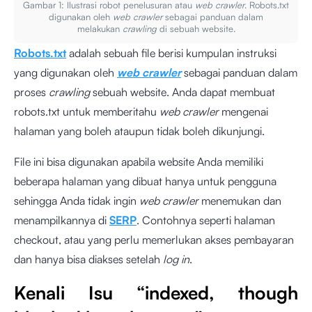
Gambar 1: Ilustrasi robot penelusuran atau
web crawler
. Robots.txt
digunakan oleh
web crawler
sebagai panduan dalam
melakukan
crawling
di sebuah website.
Robots.txt
adalah sebuah file berisi kumpulan instruksi
yang digunakan oleh
web crawler
sebagai panduan dalam
proses
crawling
sebuah website. Anda dapat membuat
robots.txt untuk memberitahu
web crawler
mengenai
halaman yang boleh ataupun tidak boleh dikunjungi.
File ini bisa digunakan apabila website Anda memiliki
beberapa halaman yang dibuat hanya untuk pengguna
sehingga Anda tidak ingin
web crawler
menemukan dan
menampilkannya di
SERP
. Contohnya seperti halaman
checkout, atau yang perlu memerlukan akses pembayaran
dan hanya bisa diakses setelah
log in
.
Kenali Isu “indexed, though