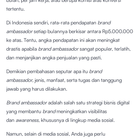
tertentu.
Di Indonesia sendiri, rata-rata pendapatan
brand
ambassador
setiap bulannya berkisar antara Rp5.000.000
ke atas. Tentu, angka pendapatan ini akan meningkat
drastis apabila
brand ambassador
sangat populer, terlatih,
dan menjanjikan angka penjualan yang pasti.
Demikian pembahasan seputar apa itu
brand
ambassador,
jenis, manfaat, serta tugas dan tanggung
jawab yang harus dilakukan.
Brand ambassador
adalah salah satu strategi bisnis digital
yang membantu
brand
meningkatkan visibilitas
dan
awareness,
khususnya di lingkup media sosial.
Namun, selain di media sosial, Anda juga perlu