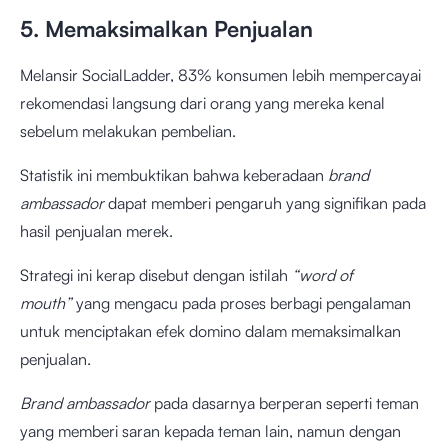
5. Memaksimalkan Penjualan
Melansir SocialLadder,
83%
konsumen lebih mempercayai
rekomendasi langsung dari orang yang mereka kenal
sebelum melakukan pembelian.
Statistik ini membuktikan bahwa keberadaan
brand
ambassador
dapat memberi pengaruh yang signifikan pada
hasil penjualan merek.
Strategi ini kerap disebut dengan istilah
“word of
mouth”
yang mengacu pada proses berbagi pengalaman
untuk menciptakan efek domino dalam memaksimalkan
penjualan.
Brand ambassador
pada dasarnya berperan seperti teman
yang memberi saran kepada teman lain, namun dengan