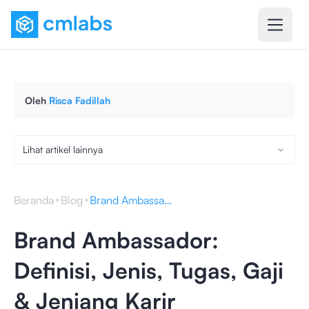
Oleh
Risca Fadillah
Lihat artikel lainnya
Beranda
Blog
Brand Ambassador: Definisi, Jenis, Tugas, Gaji & Jenjang Karir
Brand Ambassador:
Definisi, Jenis, Tugas, Gaji
& Jenjang Karir