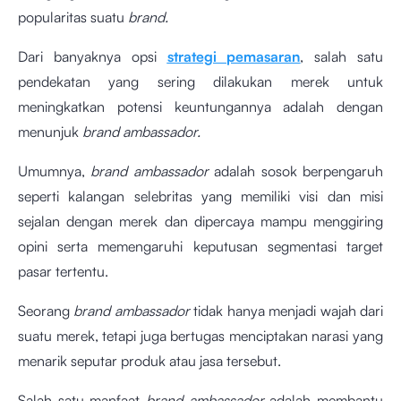
popularitas suatu
brand.
Dari banyaknya opsi
strategi pemasaran
, salah satu
pendekatan yang sering dilakukan merek untuk
meningkatkan potensi keuntungannya adalah dengan
menunjuk
brand ambassador.
Umumnya,
brand ambassador
adalah sosok berpengaruh
seperti kalangan selebritas yang memiliki visi dan misi
sejalan dengan merek dan dipercaya mampu menggiring
opini serta memengaruhi keputusan segmentasi target
pasar tertentu.
Seorang
brand ambassador
tidak hanya menjadi wajah dari
suatu merek, tetapi juga bertugas menciptakan narasi yang
menarik seputar produk atau jasa tersebut.
Salah satu manfaat
brand ambassador
adalah membantu