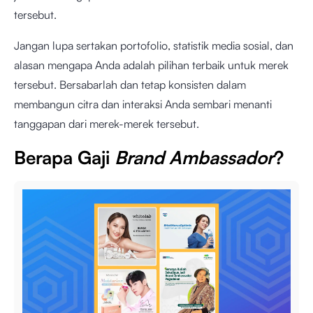
tersebut.
Jangan lupa sertakan portofolio, statistik media sosial, dan
alasan mengapa Anda adalah pilihan terbaik untuk merek
tersebut. Bersabarlah dan tetap konsisten dalam
membangun citra dan interaksi Anda sembari menanti
tanggapan dari merek-merek tersebut.
Berapa Gaji
Brand Ambassador
?