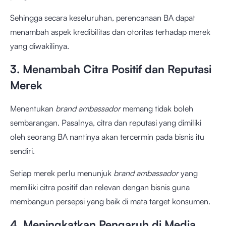
Sehingga secara keseluruhan, perencanaan BA dapat
menambah aspek kredibilitas dan otoritas terhadap merek
yang diwakilinya.
3. Menambah Citra Positif dan Reputasi
Merek
Menentukan
brand ambassador
memang tidak boleh
sembarangan. Pasalnya, citra dan reputasi yang dimiliki
oleh seorang BA nantinya akan tercermin pada bisnis itu
sendiri.
Setiap merek perlu menunjuk
brand ambassador
yang
memiliki citra positif dan relevan dengan bisnis guna
membangun persepsi yang baik di mata target konsumen.
4. Meningkatkan Pengaruh di Media