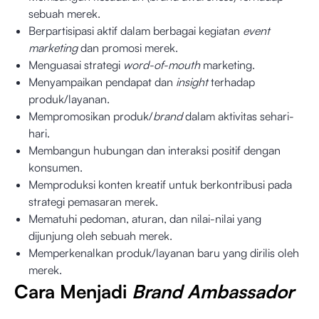
sebuah merek.
Berpartisipasi aktif dalam berbagai kegiatan
event
marketing
dan promosi merek.
Menguasai strategi
word-of-mouth
marketing.
Menyampaikan pendapat dan
insight
terhadap
produk/layanan.
Mempromosikan produk/
brand
dalam aktivitas sehari-
hari.
Membangun hubungan dan interaksi positif dengan
konsumen.
Memproduksi konten kreatif untuk berkontribusi pada
strategi pemasaran merek.
Mematuhi pedoman, aturan, dan nilai-nilai yang
dijunjung oleh sebuah merek.
Memperkenalkan produk/layanan baru yang dirilis oleh
merek.
Cara Menjadi
Brand Ambassador