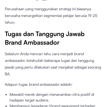
Perusahaan yang menggunakan strategi ini biasanya
berusaha menargetkan segmentasi pelajar berusia 19-25
tahun.
Tugas dan Tanggung Jawab
Brand Ambassador
Sebelum Anda mencari tahu cara menjadi
brand
ambassador,
ketahuilah beberapa tugas dan tanggung
jawab yang perlu dilakukan saat menjabat sebagai seorang
BA.
Adapun tugas
brand ambassador
adalah:
Mewakili merek dengan menanamkan citra positif di
hadapan target audiens.
Membangun kesadaran (
brand awareness
) terhadap