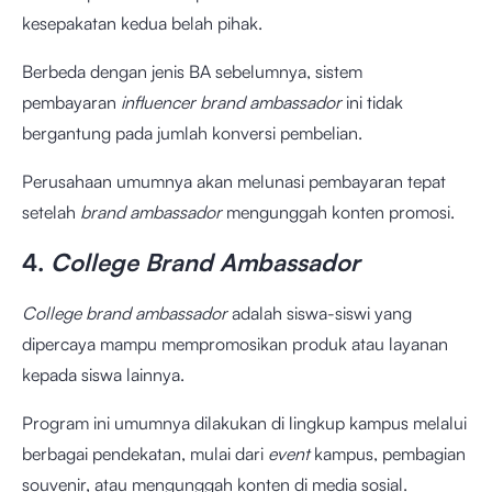
kesepakatan kedua belah pihak.
Berbeda dengan jenis BA sebelumnya, sistem
pembayaran
influencer brand ambassador
ini tidak
bergantung pada jumlah konversi pembelian.
Perusahaan umumnya akan melunasi pembayaran tepat
setelah
brand ambassador
mengunggah konten promosi.
4.
College Brand Ambassador
College brand ambassador
adalah siswa-siswi yang
dipercaya mampu mempromosikan produk atau layanan
kepada siswa lainnya.
Program ini umumnya dilakukan di lingkup kampus melalui
berbagai pendekatan, mulai dari
event
kampus, pembagian
souvenir, atau mengunggah konten di media sosial.