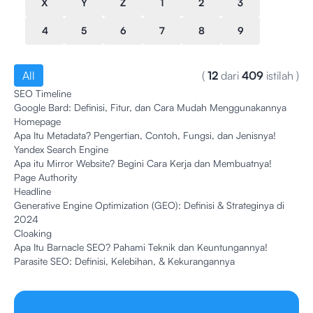
X
Y
Z
1
2
3
4
5
6
7
8
9
All
(
12
dari
409
istilah
)
SEO Timeline
Google Bard: Definisi, Fitur, dan Cara Mudah Menggunakannya
Homepage
Apa Itu Metadata? Pengertian, Contoh, Fungsi, dan Jenisnya!
Yandex Search Engine
Apa itu Mirror Website? Begini Cara Kerja dan Membuatnya!
Page Authority
Headline
Generative Engine Optimization (GEO): Definisi & Strateginya di
2024
Cloaking
Apa Itu Barnacle SEO? Pahami Teknik dan Keuntungannya!
Parasite SEO: Definisi, Kelebihan, & Kekurangannya