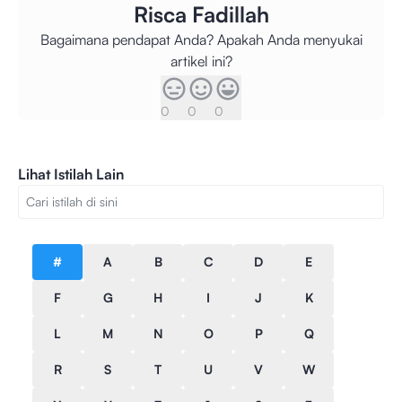
Risca Fadillah
Bagaimana pendapat Anda? Apakah Anda menyukai
artikel ini?
0
0
0
Lihat Istilah Lain
#
A
B
C
D
E
F
G
H
I
J
K
L
M
N
O
P
Q
R
S
T
U
V
W