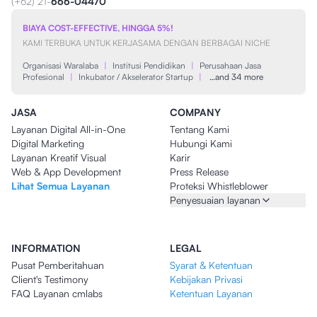
(+62) 21-
666-04470
BIAYA COST-EFFECTIVE, HINGGA 5%!
KAMI TERBUKA UNTUK KERJASAMA DENGAN BERBAGAI NICHE
Organisasi Waralaba
|
Institusi Pendidikan
|
Perusahaan Jasa
Profesional
|
Inkubator / Akselerator Startup
|
…and 34 more
JASA
COMPANY
Layanan Digital All-in-One
Tentang Kami
Digital Marketing
Hubungi Kami
Layanan Kreatif Visual
Karir
Web & App Development
Press Release
Lihat Semua Layanan
Proteksi Whistleblower
Penyesuaian layanan
INFORMATION
LEGAL
Pusat Pemberitahuan
Syarat & Ketentuan
Client's Testimony
Kebijakan Privasi
FAQ Layanan cmlabs
Ketentuan Layanan