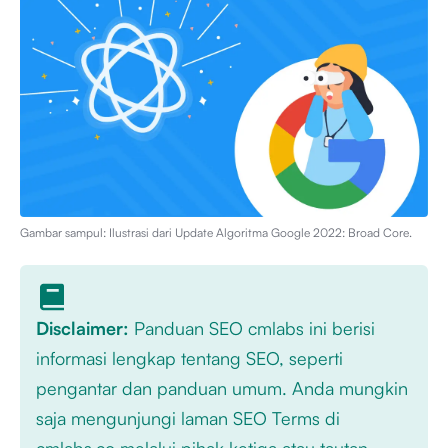
Gambar sampul: Ilustrasi dari
Update Algoritma Google 2022: Broad Core
.
Disclaimer:
Panduan SEO cmlabs ini berisi
informasi lengkap tentang SEO, seperti
pengantar dan panduan umum. Anda mungkin
saja mengunjungi laman SEO Terms di
cmlabs.co melalui pihak ketiga atau tautan