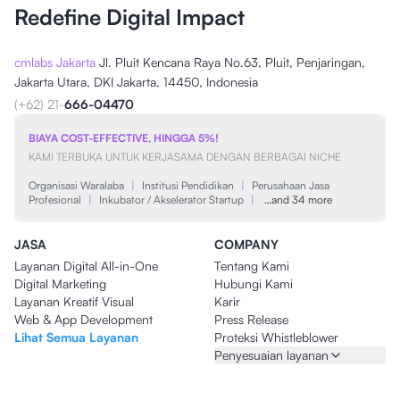
Redefine Digital Impact
cmlabs Jakarta
Jl. Pluit Kencana Raya No.63, Pluit, Penjaringan,
Jakarta Utara, DKI Jakarta, 14450, Indonesia
(+62) 21-
666-04470
BIAYA COST-EFFECTIVE, HINGGA 5%!
KAMI TERBUKA UNTUK KERJASAMA DENGAN BERBAGAI NICHE
Organisasi Waralaba
|
Institusi Pendidikan
|
Perusahaan Jasa
Profesional
|
Inkubator / Akselerator Startup
|
…and 34 more
JASA
COMPANY
Layanan Digital All-in-One
Tentang Kami
Digital Marketing
Hubungi Kami
Layanan Kreatif Visual
Karir
Web & App Development
Press Release
Lihat Semua Layanan
Proteksi Whistleblower
Penyesuaian layanan