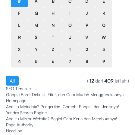
#
A
B
C
D
E
F
G
H
I
J
K
L
M
N
O
P
Q
R
S
T
U
V
W
X
Y
Z
1
2
3
4
5
6
7
8
9
All
(
12
dari
409
istilah
)
SEO Timeline
Google Bard: Definisi, Fitur, dan Cara Mudah Menggunakannya
Homepage
Apa Itu Metadata? Pengertian, Contoh, Fungsi, dan Jenisnya!
Yandex Search Engine
Apa itu Mirror Website? Begini Cara Kerja dan Membuatnya!
Page Authority
Headline