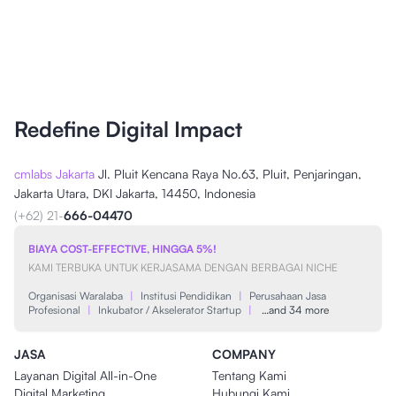
Redefine Digital Impact
cmlabs Jakarta
Jl. Pluit Kencana Raya No.63, Pluit, Penjaringan,
Jakarta Utara, DKI Jakarta, 14450, Indonesia
(+62) 21-
666-04470
BIAYA COST-EFFECTIVE, HINGGA 5%!
KAMI TERBUKA UNTUK KERJASAMA DENGAN BERBAGAI NICHE
Organisasi Waralaba
|
Institusi Pendidikan
|
Perusahaan Jasa
Profesional
|
Inkubator / Akselerator Startup
|
…and 34 more
JASA
COMPANY
Layanan Digital All-in-One
Tentang Kami
Digital Marketing
Hubungi Kami