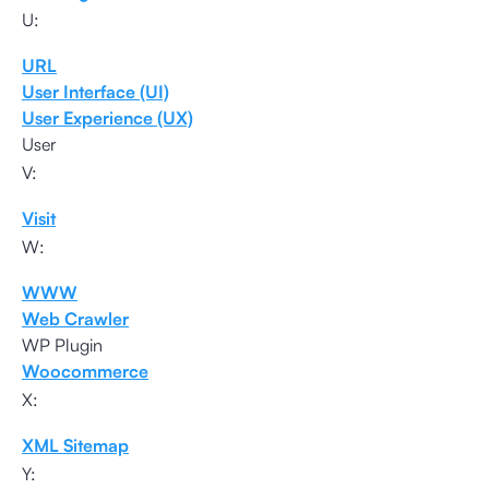
U:
URL
User Interface (UI)
User Experience (UX)
User
V:
Visit
W:
WWW
Web Crawler
WP Plugin
Woocommerce
X:
XML Sitemap
Y: