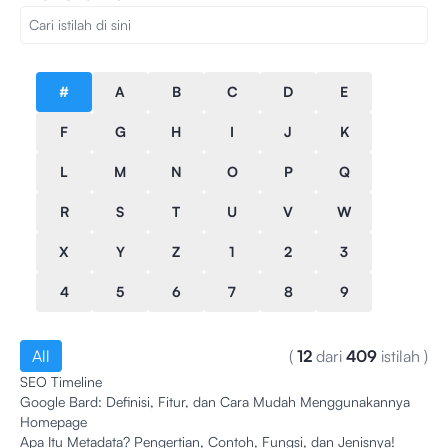
#
A
B
C
D
E
F
G
H
I
J
K
L
M
N
O
P
Q
R
S
T
U
V
W
X
Y
Z
1
2
3
4
5
6
7
8
9
All
(
12
dari
409
istilah
)
SEO Timeline
Google Bard: Definisi, Fitur, dan Cara Mudah Menggunakannya
Homepage
Apa Itu Metadata? Pengertian, Contoh, Fungsi, dan Jenisnya!