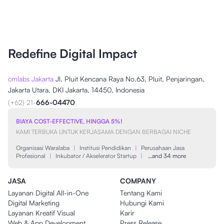
Redefine Digital Impact
cmlabs Jakarta
Jl. Pluit Kencana Raya No.63, Pluit, Penjaringan,
Jakarta Utara, DKI Jakarta, 14450, Indonesia
(+62) 21-
666-04470
BIAYA COST-EFFECTIVE, HINGGA 5%!
KAMI TERBUKA UNTUK KERJASAMA DENGAN BERBAGAI NICHE
Organisasi Waralaba
|
Institusi Pendidikan
|
Perusahaan Jasa
Profesional
|
Inkubator / Akselerator Startup
|
…and 34 more
JASA
COMPANY
Layanan Digital All-in-One
Tentang Kami
Digital Marketing
Hubungi Kami
Layanan Kreatif Visual
Karir
Web & App Development
Press Release