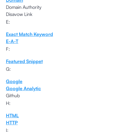
Domain
Domain Authority
Disavow Link
E:
Exact Match Keyword
E-A-T
F:
Featured Snippet
G:
Google
Google Analytic
Github
H:
HTML
HTTP
I: