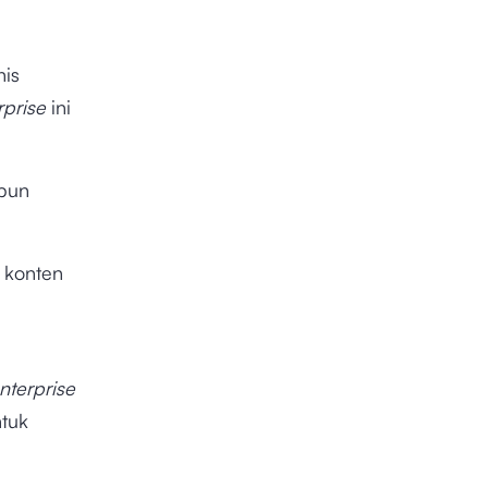
nis
rprise
ini
 pun
i konten
nterprise
ntuk