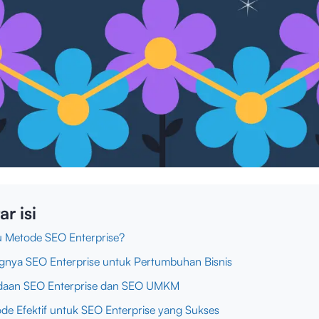
ar isi
u Metode SEO Enterprise?
gnya SEO Enterprise untuk Pertumbuhan Bisnis
daan SEO Enterprise dan SEO UMKM
de Efektif untuk SEO Enterprise yang Sukses