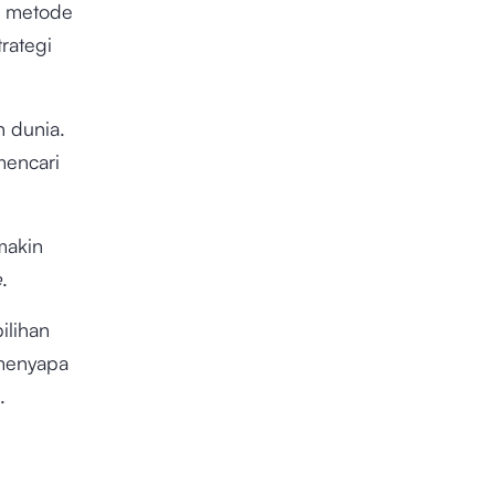
an metode
rategi
h dunia.
mencari
makin
e
.
ilihan
 menyapa
.