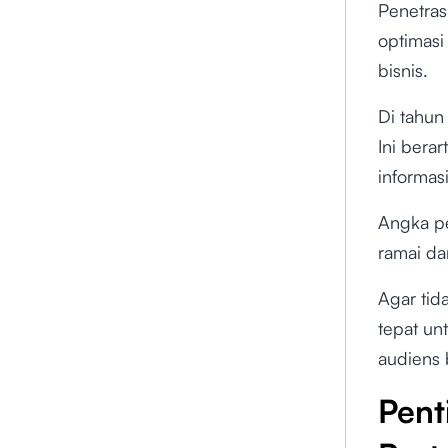
Penetras
optimasi
bisnis.
Di tahun 
Ini bera
informasi
Angka pe
ramai d
Agar ti
tepat un
audiens 
Pent