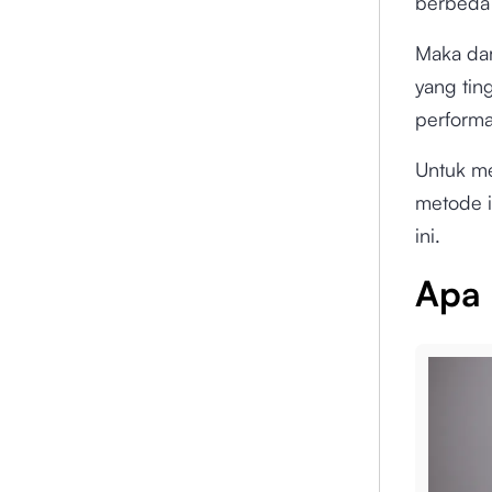
berbeda 
Maka dar
yang tin
performa 
Untuk m
metode i
ini.
Apa 