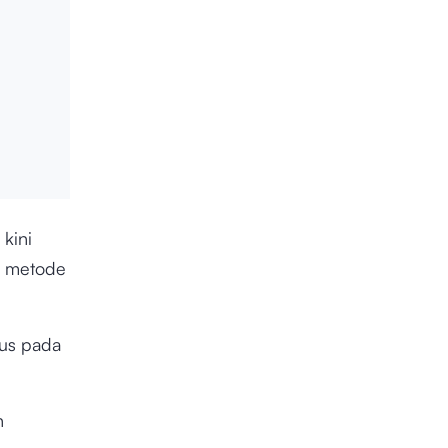
kini
n metode
kus pada
n