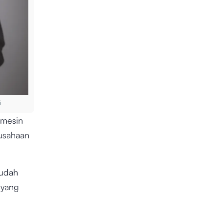
gi
mesin
rusahaan
sudah
 yang