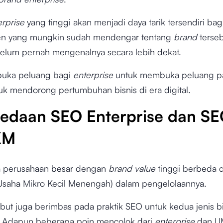
erprise
yang tinggi akan menjadi daya tarik tersendiri bag
n yang mungkin sudah mendengar tentang
brand
terse
lum pernah mengenalnya secara lebih dekat.
buka peluang bagi
enterprise
untuk membuka peluang p
uk mendorong pertumbuhan bisnis di era digital.
edaan SEO Enterprise dan S
KM
a perusahaan besar dengan
brand value
tinggi berbeda 
saha Mikro Kecil Menengah) dalam pengelolaannya.
ebut juga berimbas pada praktik SEO untuk kedua jenis bi
. Adapun beberapa poin mencolok dari
enterprise
dan 