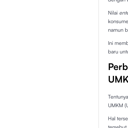
Nilai
ent
konsume
namun be
Ini mem
baru unt
Perb
UM
Tentuny
UMKM (U
Hal ters
tersebut