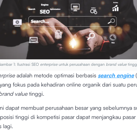
ambar 1: Ilustrasi SEO
enterprise
untuk perusahaan dengan
brand value
ting
erprise
adalah metode optimasi berbasis
search engine
(
 yang fokus pada kehadiran online organik dari suatu pe
brand value
tinggi.
 ini dapat membuat perusahaan besar yang sebelumnya 
 posisi tinggi di kompetisi pasar dapat menjangkau pasar
s lagi.