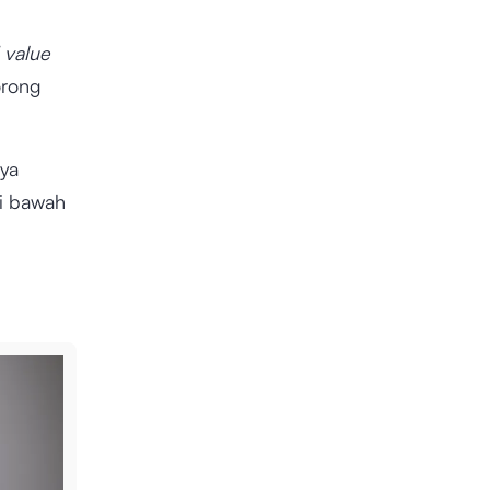
 value
orong
ya
di bawah