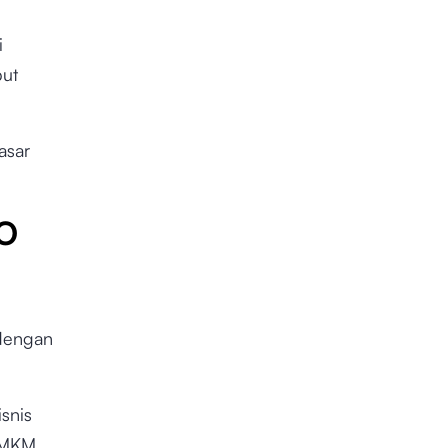
i
but
asar
EO
dengan
snis
UMKM