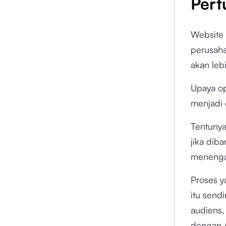
Pert
Website
perusaha
akan leb
Upaya op
menjadi 
Tentunya
jika dib
menenga
Proses y
itu sendi
audiens, 
dengan