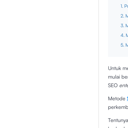
1. 
2. 
3. 
4. 
5. 
Untuk me
mulai be
SEO
ent
Metode
perkemba
Tentuny