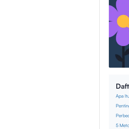
Daft
Apa It
Pentin
Perbe
5 Meto