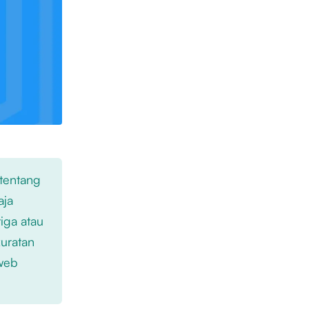
 tentang
aja
iga atau
kuratan
 web