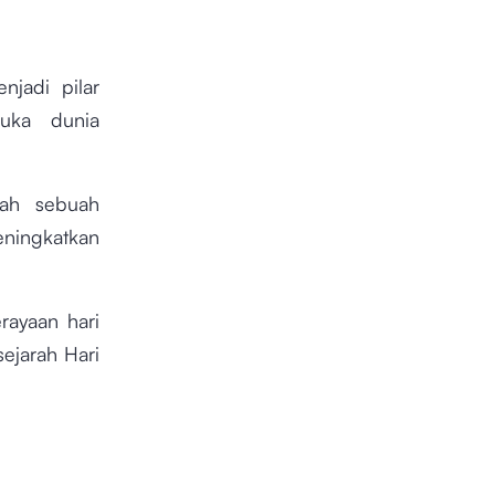
njadi pilar
uka dunia
alah sebuah
eningkatkan
rayaan hari
sejarah Hari