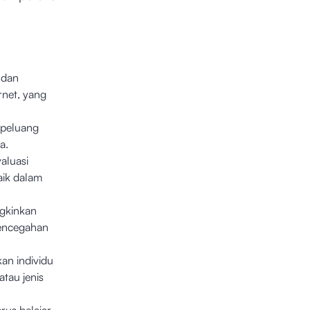
 dan
rnet, yang
 peluang
a.
aluasi
aik dalam
gkinkan
pencegahan
n individu
atau jenis