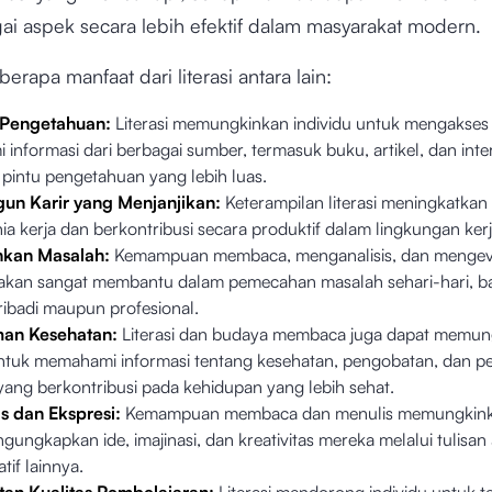
ai aspek secara lebih efektif dalam masyarakat modern.
rapa manfaat dari literasi antara lain:
 Pengetahuan:
Literasi memungkinkan individu untuk mengakses
informasi dari berbagai sumber, termasuk buku, artikel, dan inte
intu pengetahuan yang lebih luas.
n Karir yang Menjanjikan:
Keterampilan literasi meningkatkan
a kerja dan berkontribusi secara produktif dalam lingkungan kerj
kan Masalah:
Kemampuan membaca, menganalisis, dan mengev
 akan sangat membantu dalam pemecahan masalah sehari-hari, b
ribadi maupun profesional.
an Kesehatan:
Literasi dan budaya membaca juga dapat memun
untuk memahami informasi tentang kesehatan, pengobatan, dan 
 yang berkontribusi pada kehidupan yang lebih sehat.
as dan Ekspresi:
Kemampuan membaca dan menulis memungkinka
ungkapkan ide, imajinasi, dan kreativitas mereka melalui tulisan 
atif lainnya.