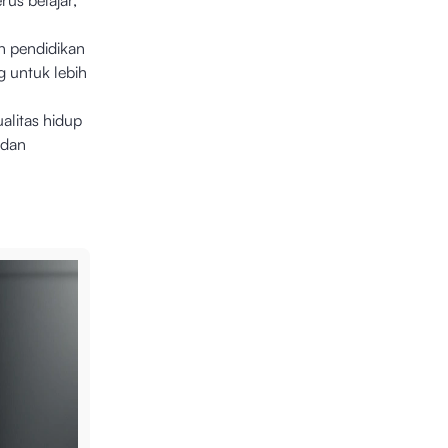
rus belajar,
n pendidikan
 untuk lebih
alitas hidup
 dan