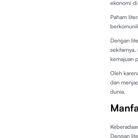
ekonomi di
Paham lite
berkomunik
Dengan lit
sekitarnya
kemajuan p
Oleh karena
dan menjad
dunia.
Manfaa
Keberadaan 
Dengan lit