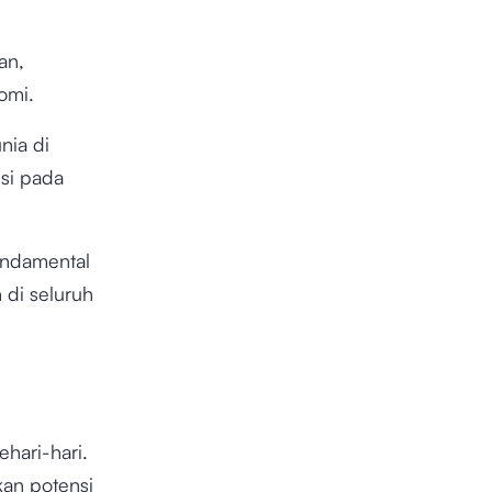
an,
nomi.
nia di
usi pada
fundamental
 di seluruh
hari-hari.
kan potensi