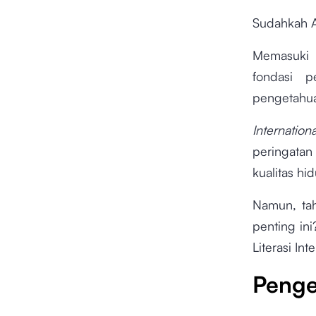
Sudahkah An
Memasuki e
fondasi 
pengetahu
Internatio
peringatan
kualitas h
Namun, tah
penting ini
Literasi In
Penger