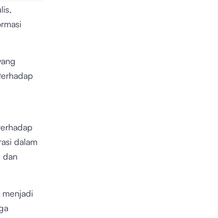
is,
rmasi
yang
terhadap
 terhadap
rasi dalam
i dan
i menjadi
gga