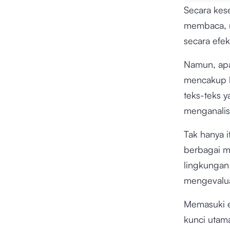
Secara kese
membaca, m
secara efek
Namun, apa 
mencakup 
teks-teks y
menganalisi
Tak hanya 
berbagai m
lingkungan
mengevalua
Memasuki e
kunci utama