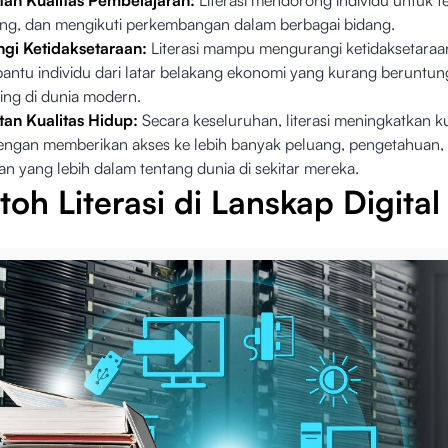
tan Kualitas Pembelajaran:
Literasi mendorong individu untuk te
g, dan mengikuti perkembangan dalam berbagai bidang.
gi Ketidaksetaraan:
Literasi mampu mengurangi ketidaksetaraa
ntu individu dari latar belakang ekonomi yang kurang beruntung
aing di dunia modern.
tan Kualitas Hidup:
Secara keseluruhan, literasi meningkatkan ku
dengan memberikan akses ke lebih banyak peluang, pengetahuan,
 yang lebih dalam tentang dunia di sekitar mereka.
oh Literasi di Lanskap Digital