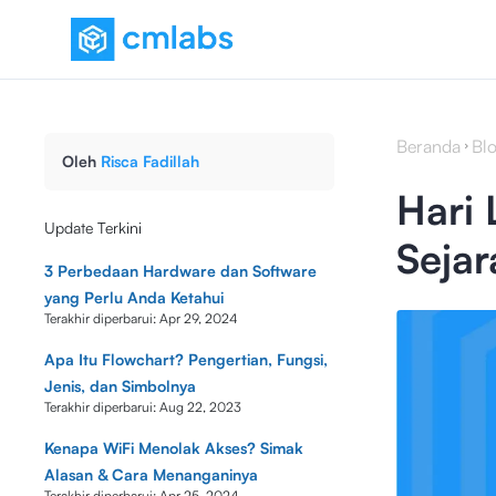
Beranda
Bl
Oleh
Risca Fadillah
Hari 
Update Terkini
Seja
3 Perbedaan Hardware dan Software
yang Perlu Anda Ketahui
Terakhir diperbarui:
Apr 29, 2024
Apa Itu Flowchart? Pengertian, Fungsi,
Jenis, dan Simbolnya
Terakhir diperbarui:
Aug 22, 2023
Kenapa WiFi Menolak Akses? Simak
Alasan & Cara Menanganinya
Terakhir diperbarui:
Apr 25, 2024