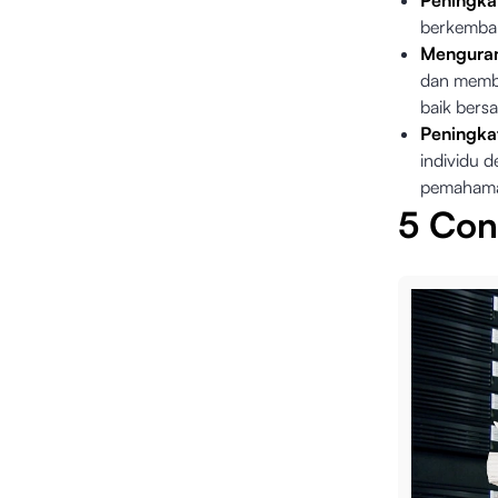
Peningka
berkemban
Menguran
dan memba
baik bers
Peningka
individu 
pemahaman
5 Cont