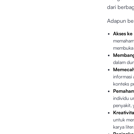
dari berbag
Adapun bebe
Akses ke
memahami 
membuka p
Membangu
dalam duni
Memecah
informasi
konteks p
Pemaham
individu 
penyakit,
Kreativit
untuk meng
karya liter