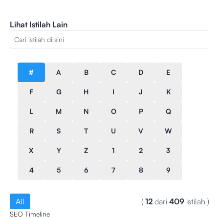
Lihat Istilah Lain
#
A
B
C
D
E
F
G
H
I
J
K
L
M
N
O
P
Q
R
S
T
U
V
W
X
Y
Z
1
2
3
4
5
6
7
8
9
All
(
12
dari
409
istilah
)
SEO Timeline