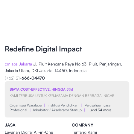
Redefine Digital Impact
cmlabs Jakarta
Jl. Pluit Kencana Raya No.63, Pluit, Penjaringan,
Jakarta Utara, DKI Jakarta, 14450, Indonesia
(+62) 21-
666-04470
BIAYA COST-EFFECTIVE, HINGGA 5%!
KAMI TERBUKA UNTUK KERJASAMA DENGAN BERBAGAI NICHE
Organisasi Waralaba
|
Institusi Pendidikan
|
Perusahaan Jasa
Profesional
|
Inkubator / Akselerator Startup
|
…and 34 more
JASA
COMPANY
Layanan Digital All-in-One
Tentang Kami