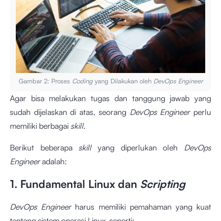
Gambar 2: Proses
Coding
yang Dilakukan oleh
DevOps Engineer
Agar bisa melakukan tugas dan tanggung jawab yang
sudah dijelaskan di atas, seorang
DevOps Engineer
perlu
memiliki berbagai
skill
.
Berikut beberapa
skill
yang diperlukan oleh
DevOps
Engineer
adalah:
1. Fundamental Linux dan
Scripting
DevOps Engineer
harus memiliki pemahaman yang kuat
tentang sistem operasi Linux, seperti: