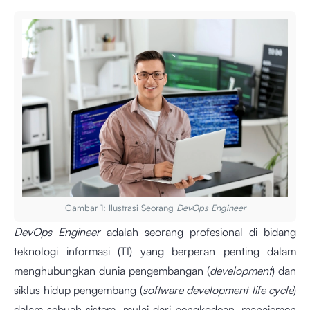
Gambar 1: Ilustrasi Seorang
DevOps Engineer
DevOps Engineer
adalah seorang profesional di bidang
teknologi informasi (TI) yang berperan penting dalam
menghubungkan dunia pengembangan (
development
) dan
siklus hidup pengembang (
software development life cycle
)
dalam sebuah sistem, mulai dari pengkodean, manajemen