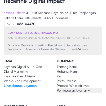
Redefine Digital Impact
cmlabs Jakarta
Jl. Pluit Kencana Raya No.63, Pluit, Penjaringan,
Jakarta Utara, DKI Jakarta, 14450, Indonesia
(+62) 21-
666-04470
BIAYA COST-EFFECTIVE, HINGGA 5%!
KAMI TERBUKA UNTUK KERJASAMA DENGAN BERBAGAI NICHE
Organisasi Waralaba
|
Institusi Pendidikan
|
Perusahaan Jasa
Profesional
|
Inkubator / Akselerator Startup
|
…and 34 more
JASA
COMPANY
Layanan Digital All-in-One
Tentang Kami
Digital Marketing
Hubungi Kami
Layanan Kreatif Visual
Karir
Web & App Development
Press Release
Lihat Semua Layanan
Proteksi Whistleblower
Penyesuaian layanan