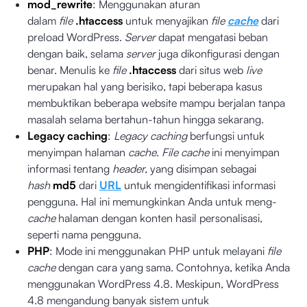
mod_rewrite
: Menggunakan aturan
dalam
file
.htaccess
untuk menyajikan
file
cache
dari
preload WordPress.
Server
dapat mengatasi beban
dengan baik, selama
server
juga dikonfigurasi dengan
benar. Menulis ke
file
.htaccess
dari situs web
live
merupakan hal yang berisiko, tapi beberapa kasus
membuktikan beberapa website mampu berjalan tanpa
masalah selama bertahun-tahun hingga sekarang.
Legacy caching
:
Legacy caching
berfungsi untuk
menyimpan halaman
cache
.
File
cache
ini menyimpan
informasi tentang
header,
yang disimpan sebagai
hash
md5
dari
URL
untuk mengidentifikasi informasi
pengguna. Hal ini memungkinkan Anda untuk meng-
cache
halaman dengan konten hasil personalisasi,
seperti nama pengguna.
PHP
: Mode ini menggunakan
PHP
untuk melayani
file
cache
dengan cara yang sama. Contohnya, ketika Anda
menggunakan WordPress 4.8. Meskipun, WordPress
4.8 mengandung banyak sistem untuk