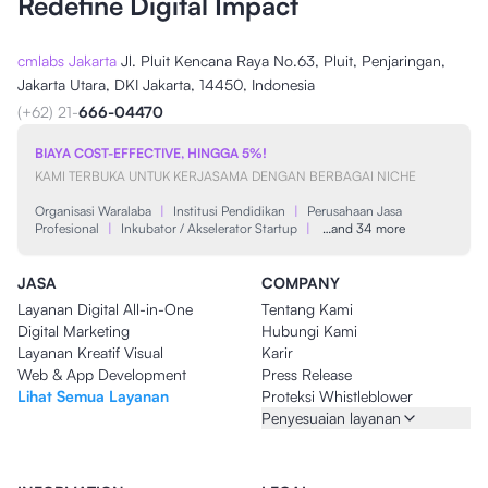
Redefine Digital Impact
cmlabs Jakarta
Jl. Pluit Kencana Raya No.63, Pluit, Penjaringan,
Jakarta Utara, DKI Jakarta, 14450, Indonesia
(+62) 21-
666-04470
BIAYA COST-EFFECTIVE, HINGGA 5%!
KAMI TERBUKA UNTUK KERJASAMA DENGAN BERBAGAI NICHE
Organisasi Waralaba
|
Institusi Pendidikan
|
Perusahaan Jasa
Profesional
|
Inkubator / Akselerator Startup
|
…and 34 more
JASA
COMPANY
Layanan Digital All-in-One
Tentang Kami
Digital Marketing
Hubungi Kami
Layanan Kreatif Visual
Karir
Web & App Development
Press Release
Lihat Semua Layanan
Proteksi Whistleblower
Penyesuaian layanan