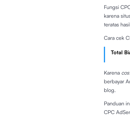
Fungsi CP
karena sit
teratas has
Cara cek 
Total Bi
Karena
cos
berbayar A
blog.
Panduan in
CPC AdSens