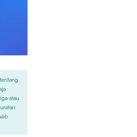
 tentang
aja
iga atau
kuratan
 web