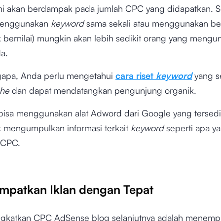
ini akan berdampak pada jumlah CPC yang didapatkan. S
 menggunakan
keyword
sama sekali atau menggunakan b
ak bernilai) mungkin akan lebih sedikit orang yang mengu
da.
gapa, Anda perlu mengetahui
cara riset
keyword
yang s
che
dan dapat mendatangkan pengunjung organik.
bisa menggunakan alat Adword dari Google yang tersedi
uk mengumpulkan informasi terkait
keyword
seperti apa ya
 CPC.
mpatkan Iklan dengan Tepat
gkatkan CPC AdSense blog selanjutnya adalah menempa