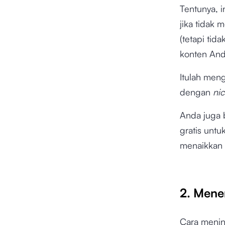
Tentunya, 
jika tidak
(tetapi tid
konten An
Itulah men
dengan
ni
Anda juga 
gratis unt
menaikkan
2. Mene
Cara menin