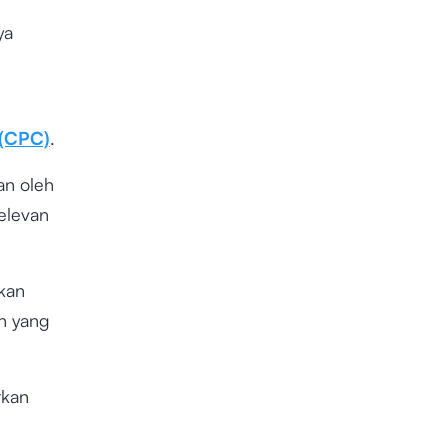
ya
(CPC)
.
an oleh
elevan
gkan
an yang
rkan