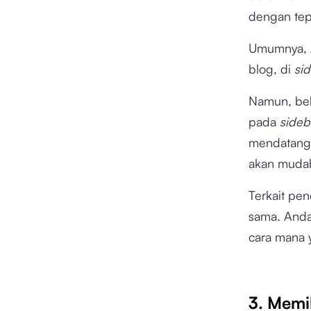
dengan tep
Umumnya, A
blog, di
si
Namun, be
pada
sideb
mendatangk
akan mudah
Terkait pe
sama. Anda
cara mana 
3. Memi