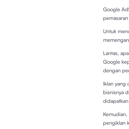
Google AdS
pemasaran 
Untuk mend
memengaruh
Lantas, ap
Google kep
dengan pe
Iklan yang
bisnisnya d
didapatkan
Kemudian, 
pengiklan k