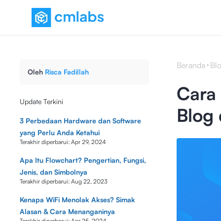
Beranda
Bl
Oleh
Risca Fadillah
Cara
Update Terkini
Blog
3 Perbedaan Hardware dan Software
yang Perlu Anda Ketahui
Terakhir diperbarui:
Apr 29, 2024
Apa Itu Flowchart? Pengertian, Fungsi,
Jenis, dan Simbolnya
Terakhir diperbarui:
Aug 22, 2023
Kenapa WiFi Menolak Akses? Simak
Alasan & Cara Menanganinya
Terakhir diperbarui:
Apr 25, 2024