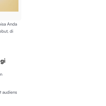
bisa Anda
but, di
ggi
an
t audiens