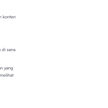
m konten
 di sana
an yang
melihat