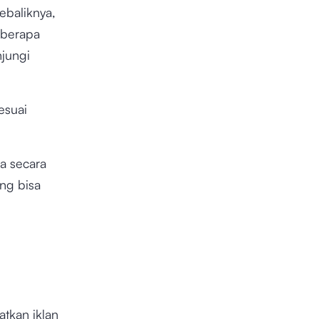
ebaliknya,
eberapa
njungi
esuai
a secara
ng bisa
tkan iklan