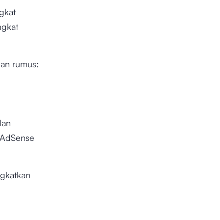
gkat
ngkat
kan rumus:
lan
 AdSense
gkatkan