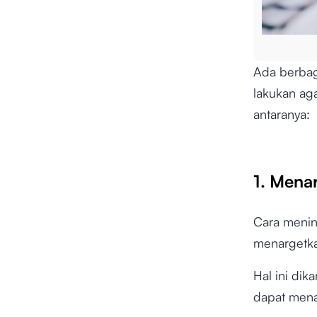
Ada berbag
lakukan aga
antaranya:
1. Mena
Cara menin
menargetk
Hal ini dik
dapat mena