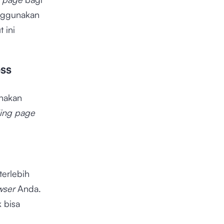
nggunakan
 ini
ss
nakan
ing page
terlebih
wser
Anda.
 bisa