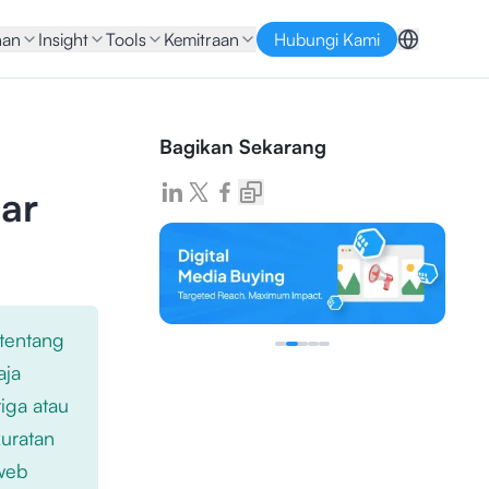
nan
Insight
Tools
Kemitraan
Hubungi Kami
Bagikan Sekarang
ar
 tentang
aja
iga atau
kuratan
 web