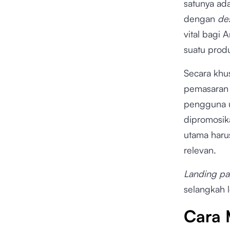
satunya ad
dengan
de
vital bagi
suatu produ
Secara khu
pemasaran 
pengguna u
dipromosik
utama haru
relevan.
Landing p
selangkah 
Cara 