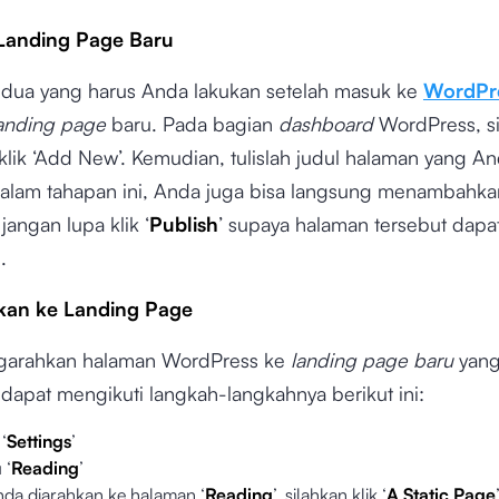
anding Page Baru
dua yang harus Anda lakukan setelah masuk ke
WordPr
anding page
baru. Pada bagian
dashboard
WordPress, si
u klik ‘Add New’. Kemudian, tulislah judul halaman yang A
Dalam tahapan ini, Anda juga bisa langsung menambahka
 jangan lupa klik ‘
Publish
’ supaya halaman tersebut dapa
.
an ke Landing Page
garahkan halaman WordPress ke
landing page baru
yang
dapat mengikuti langkah-langkahnya berikut ini:
‘
Settings
’
 ‘
Reading
’
nda diarahkan ke halaman ‘
Reading
’, silahkan klik ‘
A Static Page