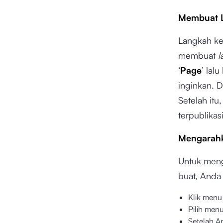
Membuat L
Langkah ke
membuat
l
‘
Page
’ lal
inginkan. 
Setelah itu,
terpublikasi
Mengarahk
Untuk men
buat, Anda 
Klik menu 
Pilih menu
Setelah A