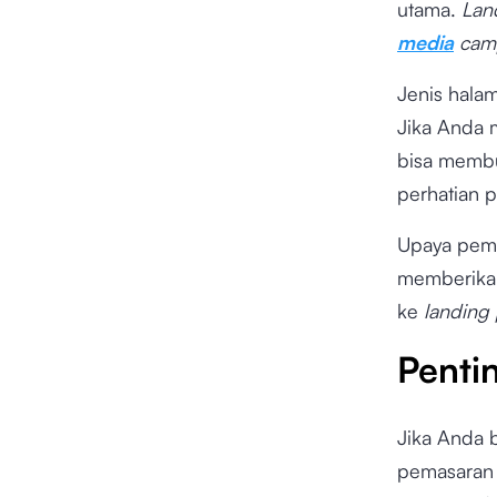
utama.
Lan
media
cam
Jenis halam
Jika Anda m
bisa memb
perhatian 
Upaya pem
memberikan
ke
landing
Penti
Jika Anda 
pemasaran 