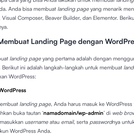
nda. Anda bisa membuat
landing page
yang menarik me
Visual Composer, Beaver Builder, dan Elementor. Berikut
nya.
 Membuat Landing Page dengan WordPre
buat
landing page
yang pertama adalah dengan menggu
 Berikut ini adalah langkah-langkah untuk membuat
land
an WordPress:
WordPress
embuat
landing page
, Anda harus masuk ke WordPress 
ahkan buka tautan ‘
namadomain/wp-admin
’ di
web bro
 masukkan
username
atau
email
, serta
password
nya untuk
akun WordPress Anda.