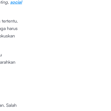
ting
,
social
 tertentu.
uga harus
fokuskan
u
iarahkan
n. Salah