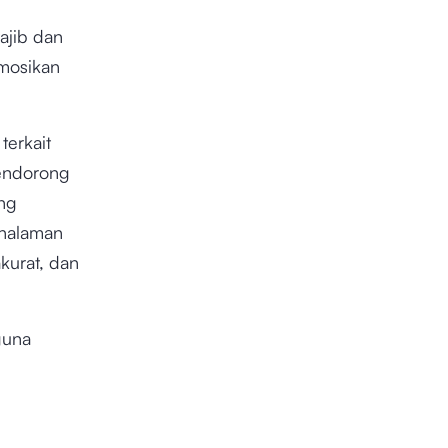
ajib dan
mosikan
terkait
endorong
ng
 halaman
kurat, dan
guna