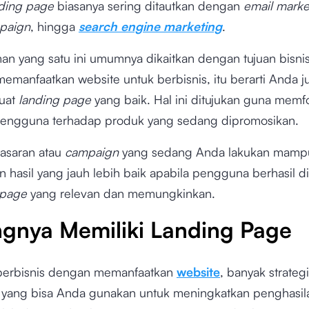
ding page
biasanya sering ditautkan dengan
email marke
paign
, hingga
search engine marketing
.
an yang satu ini umumnya dikaitkan dengan tujuan bisnis
emanfaatkan website untuk berbisnis, itu berarti Anda j
uat
landing page
yang baik. Hal ini ditujukan guna mem
pengguna terhadap produk yang sedang dipromosikan.
asaran atau
campaign
yang sedang Anda lakukan mamp
 hasil yang jauh lebih baik apabila pengguna berhasil d
 page
yang relevan dan memungkinkan.
ngnya Memiliki Landing Page
berbisnis dengan memanfaatkan
website
, banyak strategi
yang bisa Anda gunakan untuk meningkatkan penghasila