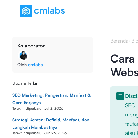
Beranda
Bl
Kolaborator
Cara
Oleh
cmlabs
Webs
Update Terkini
SEO Marketing: Pengertian, Manfaat &
Disc
Cara Kerjanya
SEO,
Terakhir diperbarui:
Jul 2, 2026
mengu
Strategi Konten: Definisi, Manfaat, dan
tauta
Langkah Membuatnya
atau 
Terakhir diperbarui:
Jun 26, 2026