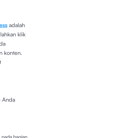
ess
adalah
lahkan klik
nda
n konten.
t
 Anda
’ pada bagian