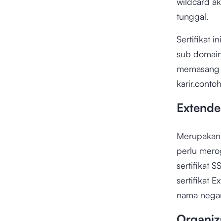
wildcard ak
tunggal.
Sertifikat 
sub domain
memasang s
karir.conto
Extended
Merupakan j
perlu mer
sertifikat 
sertifikat 
nama negar
Organiza