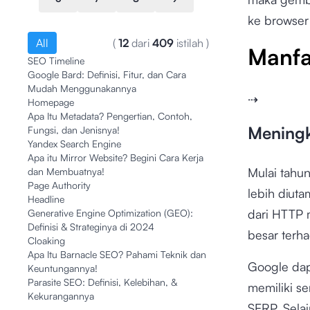
ke browser
All
(
12
dari
409
istilah
)
Manfa
SEO Timeline
Google Bard: Definisi, Fitur, dan Cara
Mudah Menggunakannya
⇢
Homepage
Apa Itu Metadata? Pengertian, Contoh,
Meningk
Fungsi, dan Jenisnya!
Yandex Search Engine
Apa itu Mirror Website? Begini Cara Kerja
Mulai tahu
dan Membuatnya!
Page Authority
lebih diuta
Headline
dari HTTP 
Generative Engine Optimization (GEO):
Definisi & Strateginya di 2024
besar terh
Cloaking
Apa Itu Barnacle SEO? Pahami Teknik dan
Google dap
Keuntungannya!
Parasite SEO: Definisi, Kelebihan, &
memiliki s
Kekurangannya
SERP. Sela