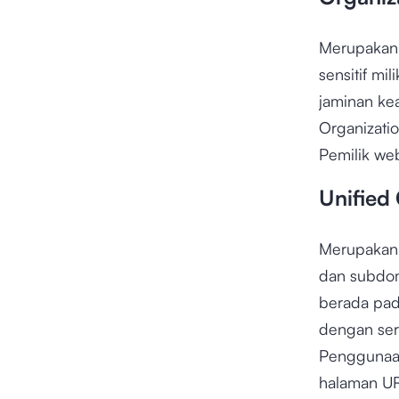
Merupakan 
sensitif mi
jaminan kea
Organizatio
Pemilik web
Unified
Merupakan 
dan subdom
berada pada
dengan sert
Penggunaan
halaman U