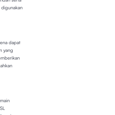
ya digunakan
rena dapat
n yang
memberikan
bahkan
omain
SSL