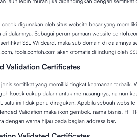
an jauh lebih murah jika dibandingkan dengan sertifikat
ini cocok digunakan oleh situs website besar yang memili
 di dalamnya. Sebagai perumpamaan website contoh.c
ertifikat SSL Wildcard, maka sub domain di dalamnya se
h.com, tools.contoh.com akan otomatis dilindungi oleh SS
 Validation Certificates
enis sertifikat yang memiliki tingkat keamanan terbaik.
ogoh kocek cukup dalam untuk memasangnya, namun k
SSL satu ini tidak perlu diragukan. Apabila sebuah websi
Extended Validation maka ikon gembok, nama bisnis, HTTP
a dengan warna hijau pada bagian address bar.
tion Validated Certificates