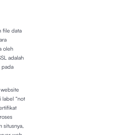
 file data
ara
a oleh
SSL adalah
a pada
 website
 label “not
rtifikat
roses
m situsnya,
erver web