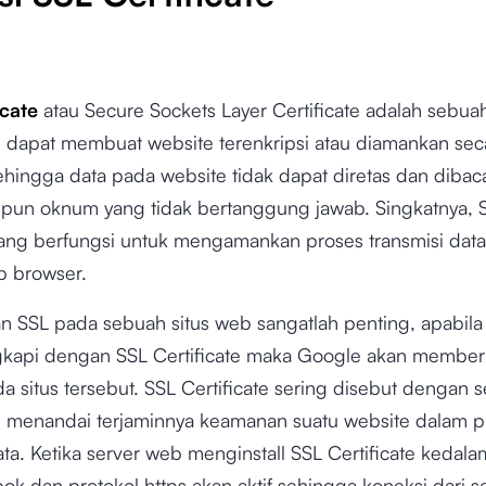
icate
atau Secure Sockets Layer Certificate adalah sebuah
ng dapat membuat website terenkripsi atau diamankan sec
ehingga data pada website tidak dapat diretas dan dibac
upun oknum yang tidak bertanggung jawab. Singkatnya, 
yang berfungsi untuk mengamankan proses transmisi dat
 browser.
 SSL pada sebuah situs web sangatlah penting, apabila
ngkapi dengan SSL Certificate maka Google akan memberi
a situs tersebut. SSL Certificate sering disebut dengan se
ng menandai terjaminnya keamanan suatu website dalam p
ata. Ketika server web menginstall SSL Certificate kedala
k dan protokol https akan aktif sehingga koneksi dari s