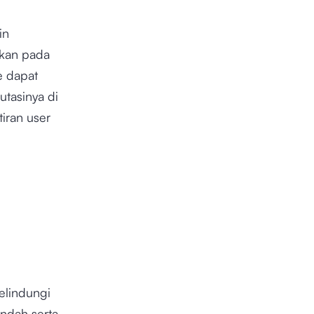
in
tkan pada
e dapat
utasinya di
iran user
elindungi
endah serta