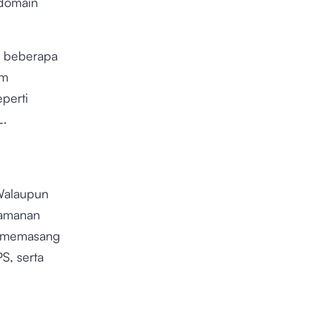
 domain
ki beberapa
om
perti
L.
 Walaupun
eamanan
te memasang
S, serta