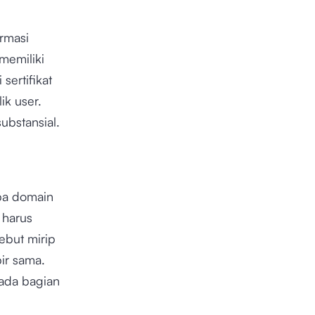
rmasi
 memiliki
sertifikat
ik user.
ubstansial.
pa domain
 harus
ebut mirip
ir sama.
ada bagian