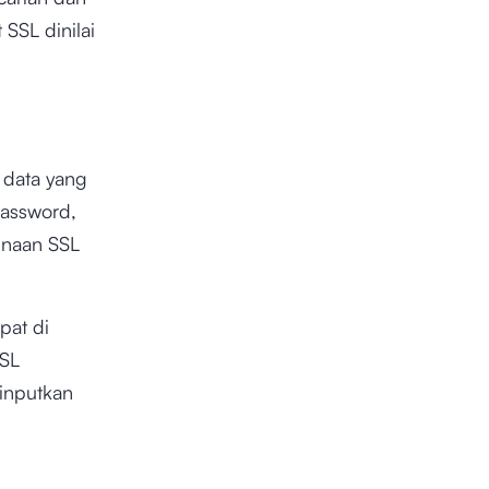
SSL dinilai
 data yang
password,
unaan SSL
pat di
SSL
iinputkan