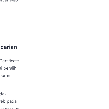
carian
Certificate
i beralih
peran
idak
 web pada
carian dan