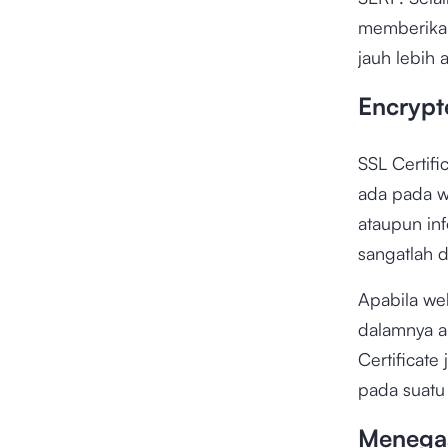
memberikan 
jauh lebih 
Encrypt
SSL Certif
ada pada w
ataupun in
sangatlah 
Apabila we
dalamnya a
Certificate
pada suatu
Menegas