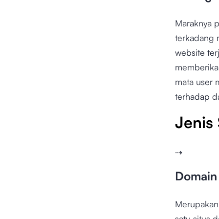
Maraknya p
terkadang 
website te
memberikan 
mata user m
terhadap d
Jenis 
⇢
Domain 
Merupakan 
satu situs