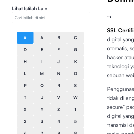
Lihat Istilah Lain
⇢
SSL Certif
#
A
B
C
digital ya
otomatis, s
D
E
F
G
hacker ata
H
I
J
K
teknologi 
L
M
N
O
sebuah web
P
Q
R
S
Penggunaan
tidak dile
T
U
V
W
secure” pad
X
Y
Z
1
digital ya
2
3
4
5
transmisi d
maka gembo
6
7
8
9