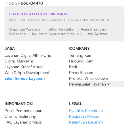
(+62) 21-
666-04470
BIAYA COST-EFFECTIVE, HINGGA 5%!
KAMI TERBUKA UNTUK KERJASAMA DENGAN BERBAGAI NICHE
Organisasi Waralaba
|
Institusi Pendidikan
|
Perusahaan Jasa
Profesional
|
Inkubator / Akselerator Startup
|
…and 34 more
JASA
COMPANY
Layanan Digital All-in-One
Tentang Kami
Digital Marketing
Hubungi Kami
Layanan Kreatif Visual
Karir
Web & App Development
Press Release
Lihat Semua Layanan
Proteksi Whistleblower
Penyesuaian layanan
INFORMATION
LEGAL
Pusat Pemberitahuan
Syarat & Ketentuan
Client's Testimony
Kebijakan Privasi
FAQ Layanan cmlabs
Ketentuan Layanan