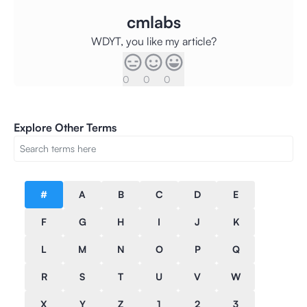
cmlabs
WDYT, you like my article?
0
0
0
Explore Other Terms
#
A
B
C
D
E
F
G
H
I
J
K
L
M
N
O
P
Q
R
S
T
U
V
W
X
Y
Z
1
2
3