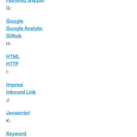
Featured Snippet
G:
Google
Google Analytic
Github
H:
HTML
HTTP
I:
Impresi
Inbound Link
J:
Javascript
K:
Keyword