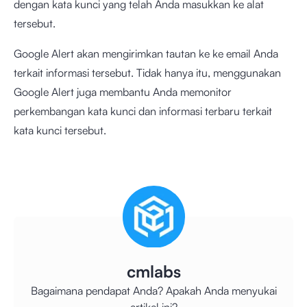
dengan kata kunci yang telah Anda masukkan ke alat
tersebut.
Google Alert akan mengirimkan tautan ke ke email Anda
terkait informasi tersebut. Tidak hanya itu, menggunakan
Google Alert juga membantu Anda memonitor
perkembangan kata kunci dan informasi terbaru terkait
kata kunci tersebut.
cmlabs
Bagaimana pendapat Anda? Apakah Anda menyukai