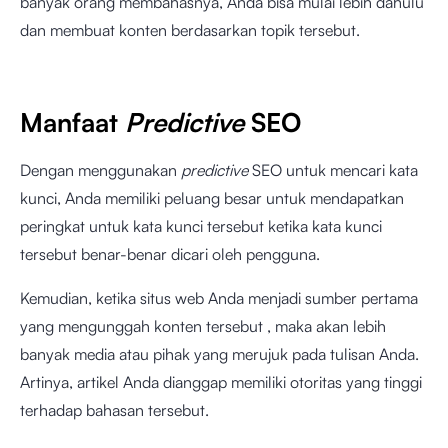
banyak orang membahasnya, Anda bisa mulai lebih dahulu
dan membuat konten berdasarkan topik tersebut.
Manfaat
Predictive
SEO
Dengan menggunakan
predictive
SEO untuk mencari kata
kunci, Anda memiliki peluang besar untuk mendapatkan
peringkat untuk kata kunci tersebut ketika kata kunci
tersebut benar-benar dicari oleh pengguna.
Kemudian, ketika situs web Anda menjadi sumber pertama
yang mengunggah konten tersebut , maka akan lebih
banyak media atau pihak yang merujuk pada tulisan Anda.
Artinya, artikel Anda dianggap memiliki otoritas yang tinggi
terhadap bahasan tersebut.