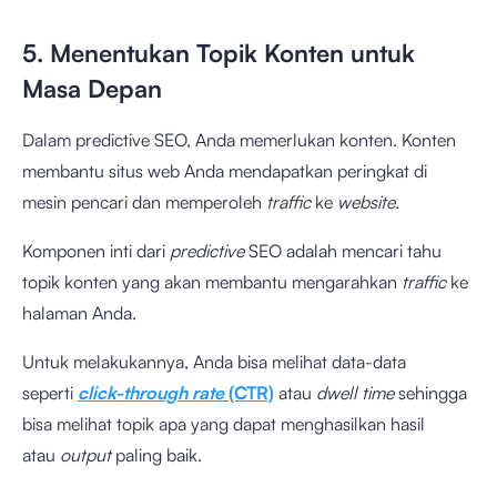
5. Menentukan Topik Konten untuk
Masa Depan
Dalam predictive SEO, Anda memerlukan konten. Konten
membantu situs web Anda mendapatkan peringkat di
mesin pencari dan memperoleh
traffic
ke
website.
Komponen inti dari
predictive
SEO adalah mencari tahu
topik konten yang akan membantu mengarahkan
traffic
ke
halaman Anda.
Untuk melakukannya, Anda bisa melihat data-data
seperti
click-through rate
(CTR)
atau
dwell time
sehingga
bisa melihat topik apa yang dapat menghasilkan hasil
atau
output
paling baik.