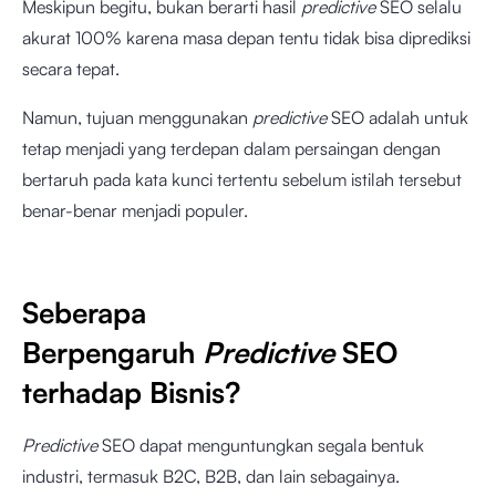
Meskipun begitu, bukan berarti hasil
predictive
SEO selalu
akurat 100% karena masa depan tentu tidak bisa diprediksi
secara tepat.
Namun, tujuan menggunakan
predictive
SEO adalah untuk
tetap menjadi yang terdepan dalam persaingan dengan
bertaruh pada kata kunci tertentu sebelum istilah tersebut
benar-benar menjadi populer.
Seberapa
Berpengaruh
Predictive
SEO
terhadap Bisnis?
Predictive
SEO dapat menguntungkan segala bentuk
industri, termasuk B2C, B2B, dan lain sebagainya.