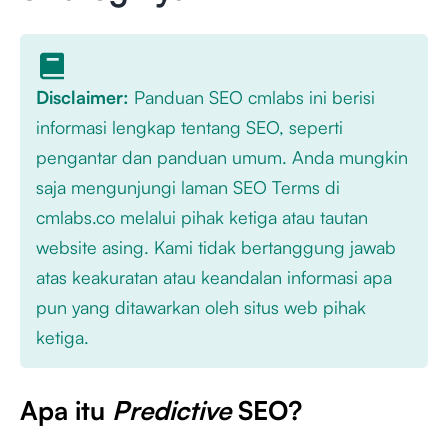
Disclaimer:
Panduan SEO cmlabs ini berisi
informasi lengkap tentang SEO, seperti
pengantar dan panduan umum. Anda mungkin
saja mengunjungi laman SEO Terms di
cmlabs.co melalui pihak ketiga atau tautan
website asing. Kami tidak bertanggung jawab
atas keakuratan atau keandalan informasi apa
pun yang ditawarkan oleh situs web pihak
ketiga.
Apa itu
Predictive
SEO?