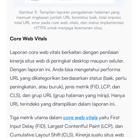
Gambar 5: Tampilan laporan pengalaman halaman yang
memuat ringkasan jumlah URL berstatus baik, total impresi,
total URL error pada core web vitals, dan status implementasi
HTTPS untuk menjaga keamanan situs.
Core Web Vitals
Laporan core web vitals berkaitan dengan penilaian
kinerja situs web di peringkat desktop maupun seluler.
Dengan laporan ini, Anda bisa mengetahui performa
URL yang dikategorikan berdasarkan status (baik, perlu
peningkatan, atau buruk), jenis metrik (FID, LCP, dan
CLS), dan grup URL (grup halaman yang mirip). Hanya
URL terindeks yang ditampilkan dalam laporan ini.
Tiga metrik utama dalam
core web vitals
yaitu First
Input Delay (FID), Largest Contentful Paint (LCP), dan
Cumulative Layout Shift (CLS). Kinerja suatu situs web