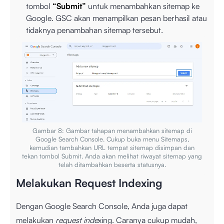
tombol
“Submit”
untuk menambahkan sitemap ke
Google. GSC akan menampilkan pesan berhasil atau
tidaknya penambahan sitemap tersebut.
Gambar 8: Gambar tahapan menambahkan sitemap di
Google Search Console. Cukup buka menu Sitemaps,
kemudian tambahkan URL tempat sitemap disimpan dan
tekan tombol Submit. Anda akan melihat riwayat sitemap yang
telah ditambahkan beserta statusnya.
Melakukan Request Indexing
Dengan Google Search Console, Anda juga dapat
melakukan
request inde
xing. Caranya cukup mudah,