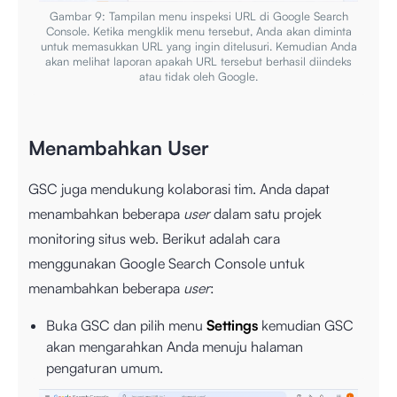
Gambar 9: Tampilan menu inspeksi URL di Google Search
Console. Ketika mengklik menu tersebut, Anda akan diminta
untuk memasukkan URL yang ingin ditelusuri. Kemudian Anda
akan melihat laporan apakah URL tersebut berhasil diindeks
atau tidak oleh Google.
Menambahkan User
GSC juga mendukung kolaborasi tim. Anda dapat
menambahkan beberapa
user
dalam satu projek
monitoring situs web. Berikut adalah cara
menggunakan Google Search Console untuk
menambahkan beberapa
user
:
Buka GSC dan pilih menu
Settings
kemudian GSC
akan mengarahkan Anda menuju halaman
pengaturan umum.