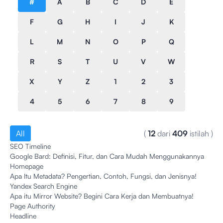
#
A
B
C
D
E
F
G
H
I
J
K
L
M
N
O
P
Q
R
S
T
U
V
W
X
Y
Z
1
2
3
4
5
6
7
8
9
All
(
12
dari
409
istilah
)
SEO Timeline
Google Bard: Definisi, Fitur, dan Cara Mudah Menggunakannya
Homepage
Apa Itu Metadata? Pengertian, Contoh, Fungsi, dan Jenisnya!
Yandex Search Engine
Apa itu Mirror Website? Begini Cara Kerja dan Membuatnya!
Page Authority
Headline