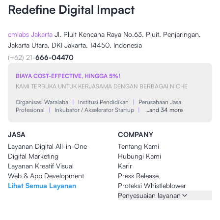
Redefine Digital Impact
cmlabs Jakarta
Jl. Pluit Kencana Raya No.63, Pluit, Penjaringan,
Jakarta Utara, DKI Jakarta, 14450, Indonesia
(+62) 21-
666-04470
BIAYA COST-EFFECTIVE, HINGGA 5%!
KAMI TERBUKA UNTUK KERJASAMA DENGAN BERBAGAI NICHE
Organisasi Waralaba
|
Institusi Pendidikan
|
Perusahaan Jasa
Profesional
|
Inkubator / Akselerator Startup
|
…and 34 more
JASA
COMPANY
Layanan Digital All-in-One
Tentang Kami
Digital Marketing
Hubungi Kami
Layanan Kreatif Visual
Karir
Web & App Development
Press Release
Lihat Semua Layanan
Proteksi Whistleblower
Penyesuaian layanan