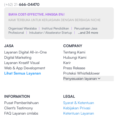
(+62) 21-
666-04470
BIAYA COST-EFFECTIVE, HINGGA 5%!
KAMI TERBUKA UNTUK KERJASAMA DENGAN BERBAGAI NICHE
Organisasi Waralaba
|
Institusi Pendidikan
|
Perusahaan Jasa
Profesional
|
Inkubator / Akselerator Startup
|
…and 34 more
JASA
COMPANY
Layanan Digital All-in-One
Tentang Kami
Digital Marketing
Hubungi Kami
Layanan Kreatif Visual
Karir
Web & App Development
Press Release
Lihat Semua Layanan
Proteksi Whistleblower
Penyesuaian layanan
INFORMATION
LEGAL
Pusat Pemberitahuan
Syarat & Ketentuan
Client's Testimony
Kebijakan Privasi
FAQ Layanan cmlabs
Ketentuan Layanan