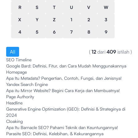
R
S
T
U
V
W
X
Y
Z
1
2
3
4
5
6
7
8
9
All
(
12
dari
409
istilah
)
SEO Timeline
Google Bard: Definisi, Fitur, dan Cara Mudah Menggunakannya
Homepage
Apa Itu Metadata? Pengertian, Contoh, Fungsi, dan Jenisnya!
Yandex Search Engine
Apa itu Mirror Website? Begini Cara Kerja dan Membuatnya!
Page Authority
Headline
Generative Engine Optimization (GEO): Definisi & Strateginya di
2024
Cloaking
Apa Itu Barnacle SEO? Pahami Teknik dan Keuntungannya!
Parasite SEO: Definisi, Kelebihan, & Kekurangannya