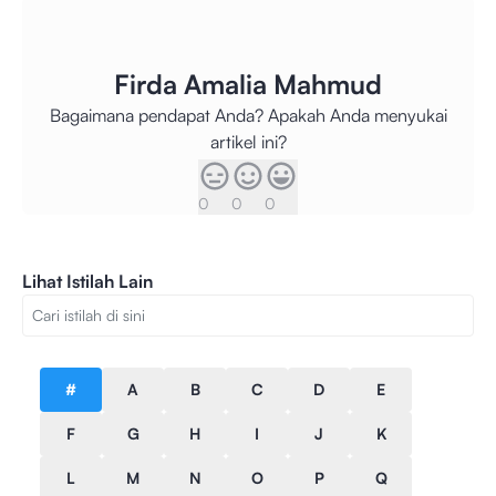
Firda Amalia Mahmud
Bagaimana pendapat Anda? Apakah Anda menyukai
artikel ini?
0
0
0
Lihat Istilah Lain
#
A
B
C
D
E
F
G
H
I
J
K
L
M
N
O
P
Q