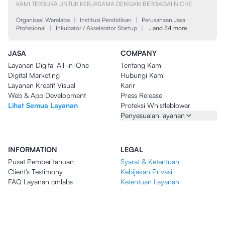
KAMI TERBUKA UNTUK KERJASAMA DENGAN BERBAGAI NICHE
Organisasi Waralaba
|
Institusi Pendidikan
|
Perusahaan Jasa
Profesional
|
Inkubator / Akselerator Startup
|
…and 34 more
JASA
COMPANY
Layanan Digital All-in-One
Tentang Kami
Digital Marketing
Hubungi Kami
Layanan Kreatif Visual
Karir
Web & App Development
Press Release
Lihat Semua Layanan
Proteksi Whistleblower
Penyesuaian layanan
INFORMATION
LEGAL
Pusat Pemberitahuan
Syarat & Ketentuan
Client's Testimony
Kebijakan Privasi
FAQ Layanan cmlabs
Ketentuan Layanan