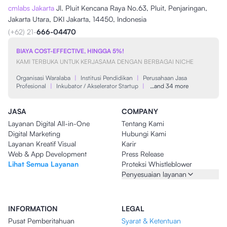
cmlabs Jakarta
Jl. Pluit Kencana Raya No.63, Pluit, Penjaringan,
Jakarta Utara, DKI Jakarta, 14450, Indonesia
(+62) 21-
666-04470
BIAYA COST-EFFECTIVE, HINGGA 5%!
KAMI TERBUKA UNTUK KERJASAMA DENGAN BERBAGAI NICHE
Organisasi Waralaba
|
Institusi Pendidikan
|
Perusahaan Jasa
Profesional
|
Inkubator / Akselerator Startup
|
…and 34 more
JASA
COMPANY
Layanan Digital All-in-One
Tentang Kami
Digital Marketing
Hubungi Kami
Layanan Kreatif Visual
Karir
Web & App Development
Press Release
Lihat Semua Layanan
Proteksi Whistleblower
Penyesuaian layanan
INFORMATION
LEGAL
Pusat Pemberitahuan
Syarat & Ketentuan