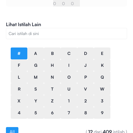
0
0
0
Lihat Istilah Lain
#
A
B
C
D
E
F
G
H
I
J
K
L
M
N
O
P
Q
R
S
T
U
V
W
X
Y
Z
1
2
3
4
5
6
7
8
9
All
(
12
dari
409
istilah
)