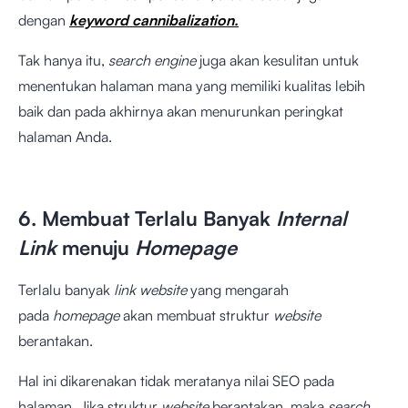
dengan
keyword cannibalization.
Tak hanya itu,
search engine
juga akan kesulitan untuk
menentukan halaman mana yang memiliki kualitas lebih
baik dan pada akhirnya akan menurunkan peringkat
halaman Anda.
6. Membuat Terlalu Banyak
Internal
Link
menuju
Homepage
Terlalu banyak
link website
yang mengarah
pada
homepage
akan membuat struktur
website
berantakan.
Hal ini dikarenakan tidak meratanya nilai SEO pada
halaman. Jika struktur
website
berantakan, maka
search