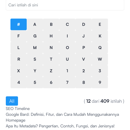
#
A
B
C
D
E
F
G
H
I
J
K
L
M
N
O
P
Q
R
S
T
U
V
W
X
Y
Z
1
2
3
4
5
6
7
8
9
All
(
12
dari
409
istilah
)
SEO Timeline
Google Bard: Definisi, Fitur, dan Cara Mudah Menggunakannya
Homepage
Apa Itu Metadata? Pengertian, Contoh, Fungsi, dan Jenisnya!