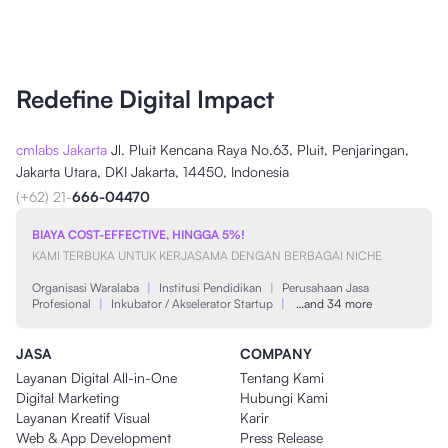
Redefine Digital Impact
cmlabs Jakarta
Jl. Pluit Kencana Raya No.63, Pluit, Penjaringan,
Jakarta Utara, DKI Jakarta, 14450, Indonesia
(+62) 21-
666-04470
BIAYA COST-EFFECTIVE, HINGGA 5%!
KAMI TERBUKA UNTUK KERJASAMA DENGAN BERBAGAI NICHE
Organisasi Waralaba
|
Institusi Pendidikan
|
Perusahaan Jasa
Profesional
|
Inkubator / Akselerator Startup
|
…and 34 more
JASA
COMPANY
Layanan Digital All-in-One
Tentang Kami
Digital Marketing
Hubungi Kami
Layanan Kreatif Visual
Karir
Web & App Development
Press Release