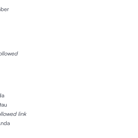
mber
ollowed
da
tau
llowed link
Anda