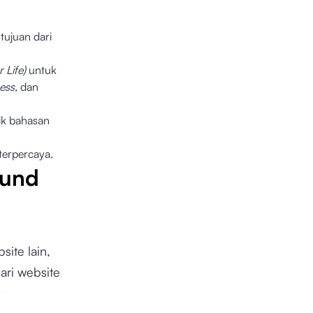
ujuan dari
 Life)
untuk
ness,
dan
ik bahasan
terpercaya.
ound
ite lain,
ari website