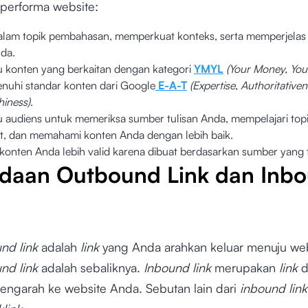
erforma website:
am topik pembahasan, memperkuat konteks, serta memperjelas t
da.
konten yang berkaitan dengan kategori
YMYL
(Your Money, Your
nuhi standar konten dari Google
E-A-T
(Expertise, Authoritative
hiness)
.
audiens untuk memeriksa sumber tulisan Anda, mempelajari top
jut, dan memahami konten Anda dengan lebih baik.
onten Anda lebih valid karena dibuat berdasarkan sumber yang 
daan Outbound Link dan Inb
nd link
adalah
link
yang Anda arahkan keluar menuju webs
nd link
adalah sebaliknya.
Inbound link
merupakan
link
d
mengarah ke website Anda. Sebutan lain dari
inbound link