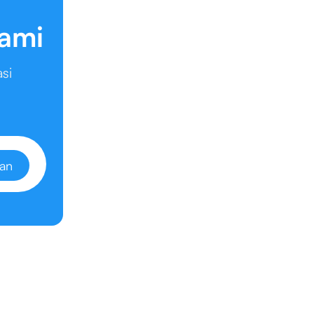
kami
si
an