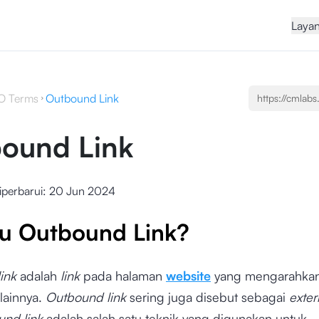
Laya
O Terms
Outbound Link
ound Link
iperbarui:
20 Jun 2024
tu Outbound Link?
ink
adalah
link
pada halaman
website
yang mengarahkan
lainnya.
Outbound link
sering juga disebut sebagai
exter
und
link
adalah salah satu teknik yang digunakan untuk