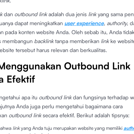
link
.
k
dan
outbound link
adalah dua jenis
link
yang sama pen
uanya dapat meningkatkan
user experience
,
authority
, 
 pada konten website Anda. Oleh sebab itu, Anda tidak
us membangun
backlink
tanpa memberikan
link
ke website
bsite tersebut harus relevan dan berkualitas.
Menggunakan Outbound Link
 Efektif
ngetahui apa itu
outbound link
dan fungsinya terhadap w
njutnya Anda juga perlu mengetahui bagaimana cara
kan
outbound link
secara efektif. Berikut adalah tipsnya:
 bahwa
link
yang Anda tuju merupakan website yang memiliki
auth