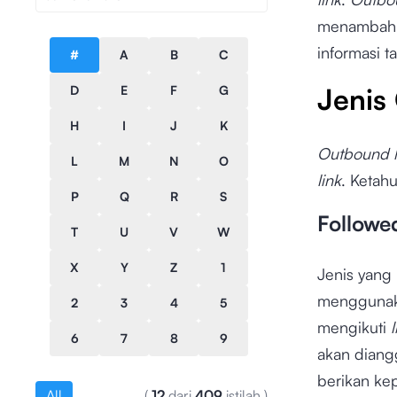
menambahka
informasi 
#
A
B
C
Jenis
D
E
F
G
H
I
J
K
Outbound l
L
M
N
O
link
. Ketah
P
Q
R
S
Followe
T
U
V
W
X
Y
Z
1
Jenis yang
mengguna
2
3
4
5
mengikuti
6
7
8
9
akan diang
berikan ke
All
(
12
dari
409
istilah
)