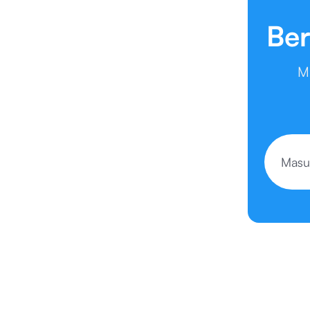
Ber
M