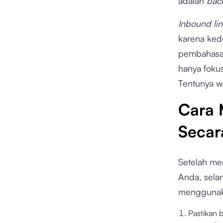
adalah
back
Inbound lin
karena ked
pembahasan
hanya fok
Tentunya we
Cara 
Secara
Setelah me
Anda, sela
mengguna
Pastikan