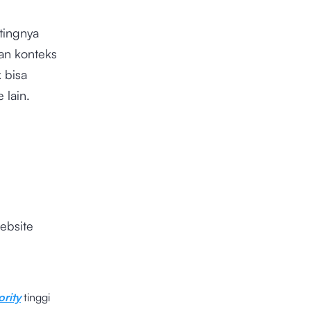
tingnya
dan konteks
 bisa
 lain.
ebsite
ority
tinggi