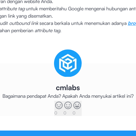
evan dengan website Anda.
attribute tag
untuk memberitahu Google mengenai hubungan anta
an link yang disematkan.
udit
outbound link
secara berkala untuk menemukan adanya
bro
lahan pemberian
attribute tag
.
cmlabs
Bagaimana pendapat Anda? Apakah Anda menyukai artikel ini?
0
0
0