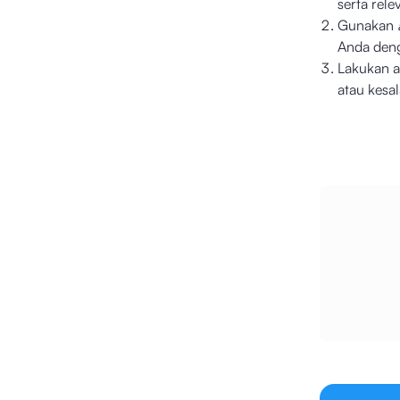
serta rel
Gunakan
Anda deng
Lakukan a
atau kesa