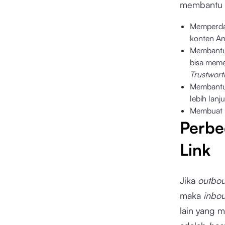
membantu p
Memperdal
konten An
Membantu 
bisa meme
Trustwort
Membantu 
lebih lan
Membuat k
Perbe
Link
Jika
outbou
maka
inbou
lain yang 