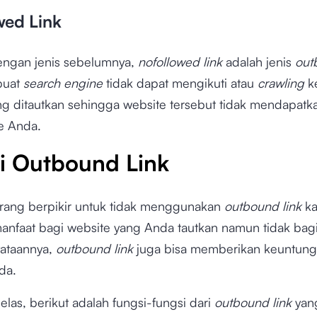
wed Link
ngan jenis sebelumnya,
nofollowed link
adalah jenis
out
buat
search engine
tidak dapat mengikuti atau
crawling
k
ng ditautkan sehingga website tersebut tidak mendapat
te Anda.
i Outbound Link
rang berpikir untuk tidak menggunakan
outbound link
ka
anfaat bagi website yang Anda tautkan namun tidak bag
ataannya,
outbound link
juga bisa memberikan keuntung
da.
jelas, berikut adalah fungsi-fungsi dari
outbound link
yan