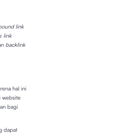
bound link
e
link
kan
backlink
rena hal ini
i website
an bagi
g dapat