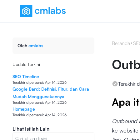
Beranda
SE
Oleh
cmlabs
Outb
Update Terkini
SEO Timeline
Terakhir diperbarui:
Apr 14, 2026
Terakhir d
Google Bard: Definisi, Fitur, dan Cara
Mudah Menggunakannya
Apa i
Terakhir diperbarui:
Apr 14, 2026
Homepage
Terakhir diperbarui:
Apr 14, 2026
Outbound l
Lihat Istilah Lain
ke website 
link
.
Outbo