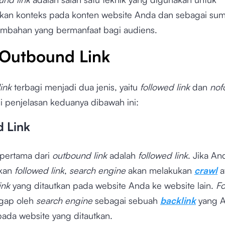
n konteks pada konten website Anda dan sebagai su
tambahan yang bermanfaat bagi audiens.
 Outbound Link
ink
terbagi menjadi dua jenis, yaitu
followed link
dan
nof
ui penjelasan keduanya dibawah ini:
d Link
 pertama dari
outbound link
adalah
followed link
. Jika An
kan
followed link
,
search engine
akan melakukan
crawl
a
link
yang ditautkan pada website Anda ke website lain.
Fo
gap oleh
search engine
sebagai sebuah
backlink
yang 
pada website yang ditautkan.