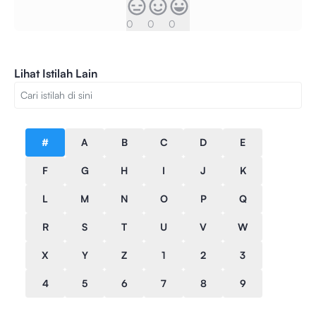
0
0
0
Lihat Istilah Lain
#
A
B
C
D
E
F
G
H
I
J
K
L
M
N
O
P
Q
R
S
T
U
V
W
X
Y
Z
1
2
3
4
5
6
7
8
9