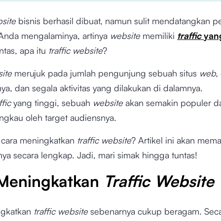
site
bisnis berhasil dibuat, namun sulit mendatangkan 
s Anda mengalaminya, artinya
website
memiliki
traffic
yan
ntas, apa itu
traffic website
?
site
merujuk pada jumlah pengunjung sebuah situs
web,
a, dan segala aktivitas yang dilakukan di dalamnya.
ffic
yang
tinggi, sebuah
website
akan semakin populer da
ngkau oleh target audiensnya.
 cara meningkatkan
traffic website
? Artikel ini akan mem
ya secara lengkap. Jadi, mari simak hingga tuntas!
Meningkatkan
Traffic Website
ngkatkan
traffic website
sebenarnya cukup beragam. Seca