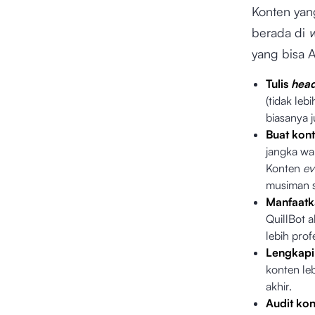
Konten yan
berada di
w
yang bisa 
Tulis
head
(tidak leb
biasanya 
Buat kon
jangka wak
Konten
ev
musiman s
Manfaat
QuillBot 
lebih prof
Lengkapi
konten le
akhir.
Audit ko