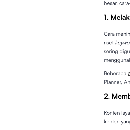
besar, cara
1. Mela
Cara meni
riset
keywo
sering dig
menggunak
Beberapa
Planner, A
2. Memb
Konten lay
konten yan