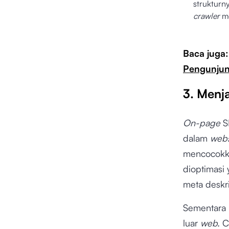
strukturn
crawler
m
Baca juga
Pengunju
3. Menj
On-page
S
dalam
webs
mencocokk
dioptimasi 
meta deskri
Sementara
luar
web.
C