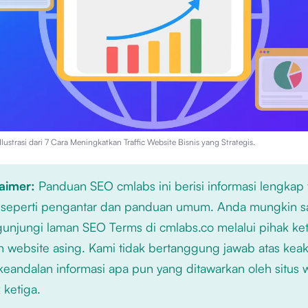
lustrasi dari
7 Cara Meningkatkan Traffic Website Bisnis yang Strategis
.
laimer:
Panduan SEO cmlabs ini berisi informasi lengkap
 seperti pengantar dan panduan umum. Anda mungkin s
njungi laman SEO Terms di cmlabs.co melalui pihak ket
n website asing. Kami tidak bertanggung jawab atas kea
keandalan informasi apa pun yang ditawarkan oleh situs
 ketiga.