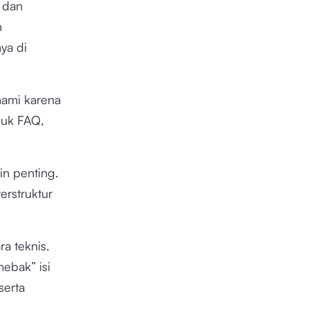
 dan
n
ya di
hami karena
suk FAQ,
n penting.
erstruktur
a teknis.
ebak” isi
serta