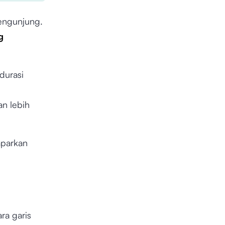
pengunjung.
g
durasi
n lebih
aparkan
ra garis