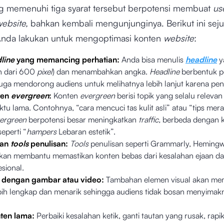
g memenuhi tiga syarat tersebut berpotensi membuat
us
ebsite,
bahkan kembali mengunjunginya. Berikut ini seju
Anda lakukan untuk mengoptimasi konten
website
:
line
yang memancing perhatian:
Anda bisa menulis
headline
y
ih dari 600
pixel
) dan menambahkan angka.
Headline
berbentuk p
juga mendorong audiens untuk melihatnya lebih lanjut karena pen
ten
evergreen
:
Konten
evergreen
berisi topik yang selalu releva
tu lama. Contohnya, “cara mencuci tas kulit asli” atau “tips mera
ergreen
berpotensi besar meningkatkan
traffic,
berbeda dengan 
eperti “
hampers
Lebaran estetik”.
kan
tools
penulisan:
Tools
penulisan seperti Grammarly, Heming
akan membantu memastikan konten bebas dari kesalahan ejaan dan
esional.
 dengan gambar atau video:
Tambahan elemen visual akan me
bih lengkap dan menarik sehingga audiens tidak bosan menyimak
nten lama:
Perbaiki kesalahan ketik, ganti tautan yang rusak, rapi