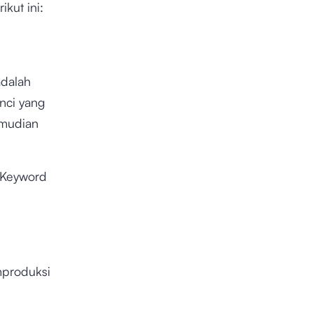
kut ini:
adalah
nci yang
emudian
 Keyword
mproduksi