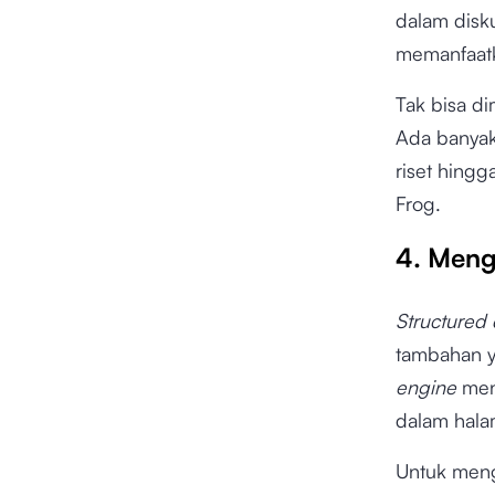
dalam disk
memanfaatk
Tak bisa d
Ada banya
riset hingg
Frog.
4. Men
Structured
tambahan y
engine
men
dalam hal
Untuk men