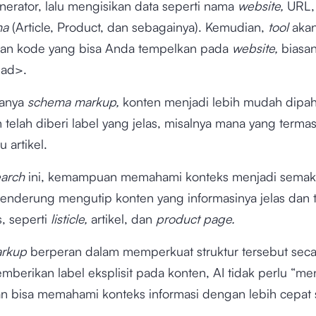
erator, lalu mengisikan data seperti nama
website,
URL,
ma
(Article, Product, dan sebagainya). Kemudian,
tool
aka
an kode yang bisa Anda tempelkan pada
website,
biasan
ead>.
anya
schema markup,
konten menjadi lebih mudah dipa
 telah diberi label yang jelas, misalnya mana yang terma
 artikel.
earch
ini, kemampuan memahami konteks menjadi semaki
cenderung mengutip konten yang informasinya jelas dan t
s, seperti
listicle,
artikel, dan
product page.
arkup
berperan dalam memperkuat struktur tersebut secar
erikan label eksplisit pada konten, AI tidak perlu “men
n bisa memahami konteks informasi dengan lebih cepat 