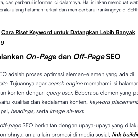
ya, dan perbarui informasi di dalamnya. Hal ini akan membuat
web
enilai ulang halaman terkait dan memperbarui rankingnya di SERP
:
Cara Riset Keyword untuk Datangkan Lebih Banyak
ng
alankan
On-Pag
e dan
Off-Page
SEO
EO adalah proses optimasi elemen-elemen yang ada di
ite.
Tujuannya agar
search engine
memahami isi halaman
an konten dengan
query user.
Beberapa elemen yang pe
yaitu kualitas dan kedalaman konten,
keyword placement, 
psi,
headings,
serta
image alt-text.
off-page
SEO berkaitan dengan upaya-upaya yang dilak
ontohnya, antara lain promosi di media sosial,
link build