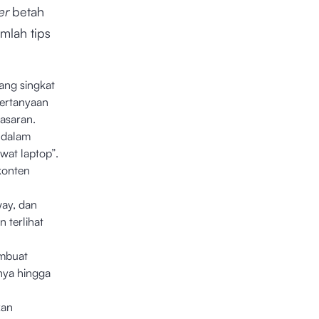
er
betah
mlah tips
ang singkat
ertanyaan
asaran.
n dalam
wat laptop”.
konten
way, dan
 terlihat
mbuat
nya hingga
kan