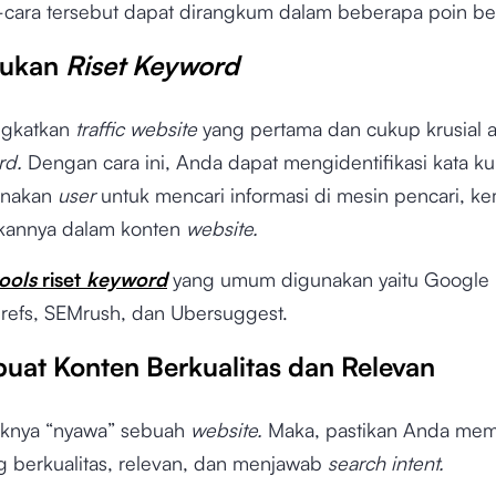
-cara tersebut dapat dirangkum dalam beberapa poin beri
kukan
Riset Keyword
ngkatkan
traffic website
yang pertama dan cukup krusial 
rd.
Dengan cara ini, Anda dapat mengidentifikasi kata ku
unakan
user
untuk mencari informasi di mesin pencari, k
annya dalam konten
website.
tools
riset
keyword
yang umum digunakan yaitu Google
hrefs, SEMrush, dan Ubersuggest.
uat Konten Berkualitas dan Relevan
aknya “nyawa” sebuah
website.
Maka, pastikan Anda me
g berkualitas, relevan, dan menjawab
search intent.