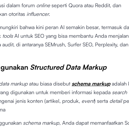
usi dalam forum
online
seperti Quora
atau Reddit, dan
an otoritas
influencer.
imungkiri bahwa kini peran AI semakin besar, termasuk d
k
tools
AI untuk SEO yang bisa membantu Anda menjalan
a audit, di antaranya SEMrush, Surfer SEO, Perplexity, da
ggunakan
Structured Data Markup
 data markup
atau biasa disebut
schema markup
adalah
ang digunakan untuk memberi informasi kepada
search
genai jenis konten (artikel, produk,
event
) serta
detail
pe
ama
ggunakan
schema markup
, Anda dapat memanfaatkan 