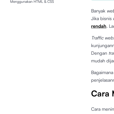
Menggunakan HTML & CSS
Banyak
web
Jika bisni
rendah
.
La
Traffic web
kunjunganny
Dengan
tra
mudah dija
Bagaimana
penjelasann
Cara 
Cara meni