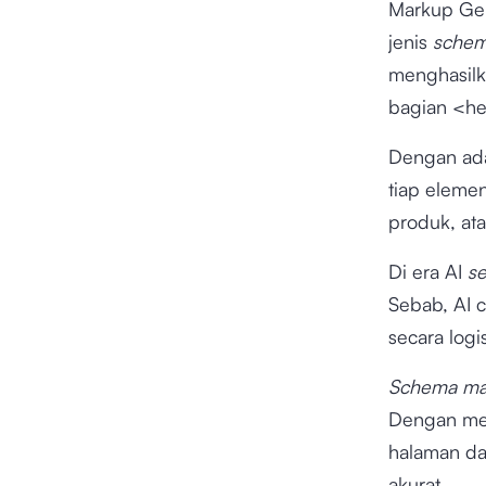
Markup Gen
jenis
sche
menghasilk
bagian <h
Dengan ad
tiap elemen
produk, atau
Di era AI
s
Sebab, AI 
secara logi
Schema m
Dengan memb
halaman da
akurat.