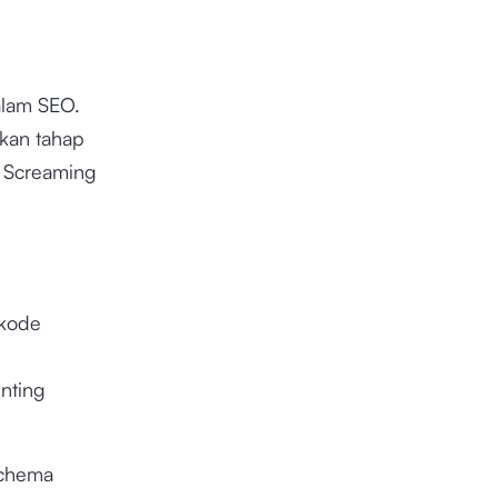
alam SEO.
kan tahap
n Screaming
 kode
nting
Schema