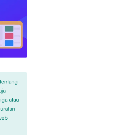
 tentang
aja
iga atau
kuratan
 web