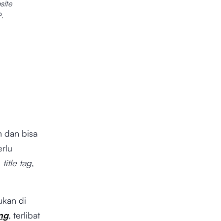
site
.
 dan bisa
rlu
title tag
,
ukan di
ing
,
terlibat