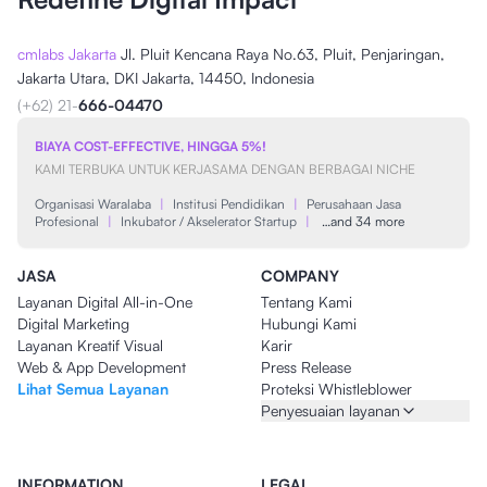
cmlabs Jakarta
Jl. Pluit Kencana Raya No.63, Pluit, Penjaringan,
Jakarta Utara, DKI Jakarta, 14450, Indonesia
(+62) 21-
666-04470
BIAYA COST-EFFECTIVE, HINGGA 5%!
KAMI TERBUKA UNTUK KERJASAMA DENGAN BERBAGAI NICHE
Organisasi Waralaba
|
Institusi Pendidikan
|
Perusahaan Jasa
Profesional
|
Inkubator / Akselerator Startup
|
…and 34 more
JASA
COMPANY
Layanan Digital All-in-One
Tentang Kami
Digital Marketing
Hubungi Kami
Layanan Kreatif Visual
Karir
Web & App Development
Press Release
Lihat Semua Layanan
Proteksi Whistleblower
Penyesuaian layanan
INFORMATION
LEGAL