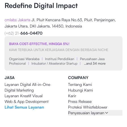
Redefine Digital Impact
cmlabs Jakarta
Jl. Pluit Kencana Raya No.63, Pluit, Penjaringan,
Jakarta Utara, DKI Jakarta, 14450, Indonesia
(+62) 21-
666-04470
BIAYA COST-EFFECTIVE, HINGGA 5%!
KAMI TERBUKA UNTUK KERJASAMA DENGAN BERBAGAI NICHE
Organisasi Waralaba
|
Institusi Pendidikan
|
Perusahaan Jasa
Profesional
|
Inkubator / Akselerator Startup
|
…and 34 more
JASA
COMPANY
Layanan Digital All-in-One
Tentang Kami
Digital Marketing
Hubungi Kami
Layanan Kreatif Visual
Karir
Web & App Development
Press Release
Lihat Semua Layanan
Proteksi Whistleblower
Penyesuaian layanan