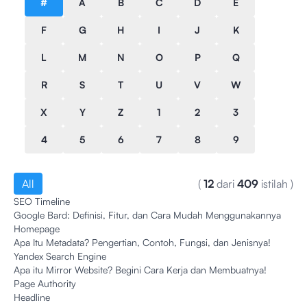
#
A
B
C
D
E
F
G
H
I
J
K
L
M
N
O
P
Q
R
S
T
U
V
W
X
Y
Z
1
2
3
4
5
6
7
8
9
All
(
12
dari
409
istilah
)
SEO Timeline
Google Bard: Definisi, Fitur, dan Cara Mudah Menggunakannya
Homepage
Apa Itu Metadata? Pengertian, Contoh, Fungsi, dan Jenisnya!
Yandex Search Engine
Apa itu Mirror Website? Begini Cara Kerja dan Membuatnya!
Page Authority
Headline