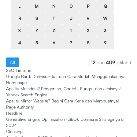
L
M
N
O
P
Q
R
S
T
U
V
W
X
Y
Z
1
2
3
4
5
6
7
8
9
All
(
12
dari
409
istilah
)
SEO Timeline
Google Bard: Definisi, Fitur, dan Cara Mudah Menggunakannya
Homepage
Apa Itu Metadata? Pengertian, Contoh, Fungsi, dan Jenisnya!
Yandex Search Engine
Apa itu Mirror Website? Begini Cara Kerja dan Membuatnya!
Page Authority
Headline
Generative Engine Optimization (GEO): Definisi & Strateginya di
2024
Cloaking