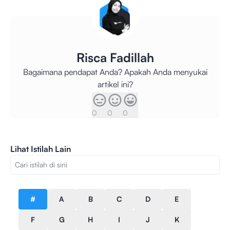
Risca Fadillah
Bagaimana pendapat Anda? Apakah Anda menyukai
artikel ini?
0
0
0
Lihat Istilah Lain
#
A
B
C
D
E
F
G
H
I
J
K