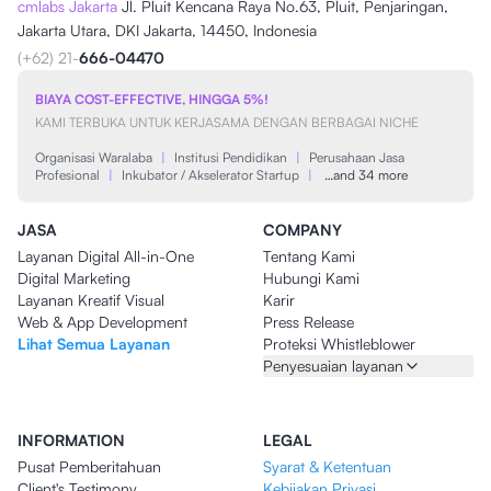
cmlabs Jakarta
Jl. Pluit Kencana Raya No.63, Pluit, Penjaringan,
Jakarta Utara, DKI Jakarta, 14450, Indonesia
(+62) 21-
666-04470
BIAYA COST-EFFECTIVE, HINGGA 5%!
KAMI TERBUKA UNTUK KERJASAMA DENGAN BERBAGAI NICHE
Organisasi Waralaba
|
Institusi Pendidikan
|
Perusahaan Jasa
Profesional
|
Inkubator / Akselerator Startup
|
…and 34 more
JASA
COMPANY
Layanan Digital All-in-One
Tentang Kami
Digital Marketing
Hubungi Kami
Layanan Kreatif Visual
Karir
Web & App Development
Press Release
Lihat Semua Layanan
Proteksi Whistleblower
Penyesuaian layanan
INFORMATION
LEGAL
Pusat Pemberitahuan
Syarat & Ketentuan
Client's Testimony
Kebijakan Privasi