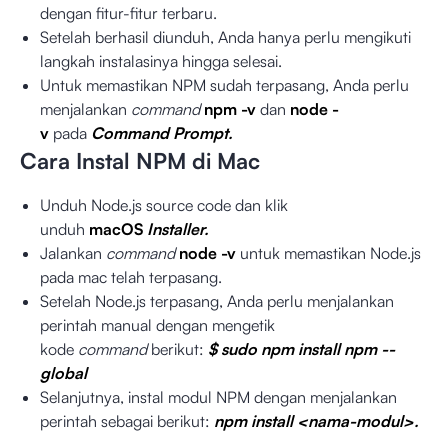
dengan fitur-fitur terbaru.
Setelah berhasil diunduh, Anda hanya perlu mengikuti
langkah instalasinya hingga selesai.
Untuk memastikan NPM sudah terpasang, Anda perlu
menjalankan
command
npm -v
dan
node -
v
pada
Command Prompt.
Cara Instal NPM di Mac
Unduh
Node.js source code
dan klik
unduh
macOS
Installer.
Jalankan
command
node -v
untuk memastikan Node.js
pada mac telah terpasang.
Setelah Node.js terpasang, Anda perlu menjalankan
perintah manual dengan mengetik
kode
command
berikut:
$ sudo npm install npm --
global
Selanjutnya, instal modul NPM dengan menjalankan
perintah sebagai berikut:
npm install <nama-modul>.