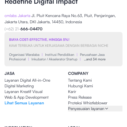
Redefine Digital Impact
cmlabs Jakarta
Jl. Pluit Kencana Raya No.63, Pluit, Penjaringan,
Jakarta Utara, DKI Jakarta, 14450, Indonesia
(+62) 21-
666-04470
BIAYA COST-EFFECTIVE, HINGGA 5%!
KAMI TERBUKA UNTUK KERJASAMA DENGAN BERBAGAI NICHE
Organisasi Waralaba
|
Institusi Pendidikan
|
Perusahaan Jasa
Profesional
|
Inkubator / Akselerator Startup
|
…and 34 more
JASA
COMPANY
Layanan Digital All-in-One
Tentang Kami
Digital Marketing
Hubungi Kami
Layanan Kreatif Visual
Karir
Web & App Development
Press Release
Lihat Semua Layanan
Proteksi Whistleblower
Penyesuaian layanan