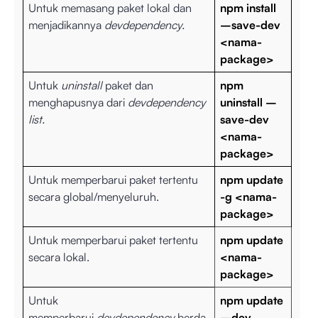
Untuk memasang paket lokal dan
npm install
menjadikannya
devdependency.
–save-dev
<nama-
package>
Untuk
uninstall
paket dan
npm
menghapusnya dari
devdependency
uninstall –
list.
save-dev
<nama-
package>
Untuk memperbarui paket tertentu
npm update
secara global/menyeluruh.
-g <nama-
package>
Untuk memperbarui paket tertentu
npm update
secara lokal.
<nama-
package>
Untuk
npm update
memperbarui
devdependency
berda
–dev