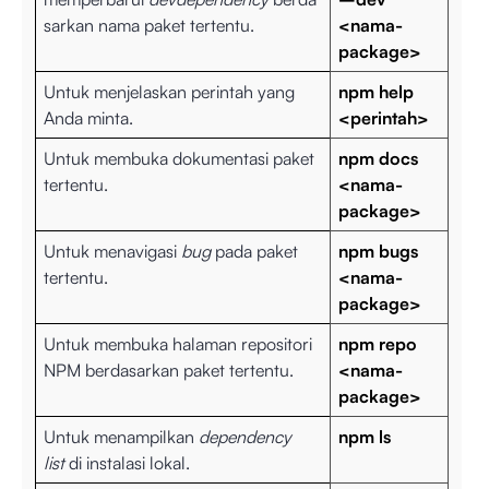
sarkan nama paket tertentu.
<nama-
package>
Untuk menjelaskan perintah yang
npm help
Anda minta.
<perintah>
Untuk membuka dokumentasi paket
npm docs
tertentu.
<nama-
package>
Untuk menavigasi
bug
pada paket
npm bugs
tertentu.
<nama-
package>
Untuk membuka halaman repositori
npm repo
NPM berdasarkan paket tertentu.
<nama-
package>
Untuk menampilkan
dependency
npm ls
list
di instalasi lokal.