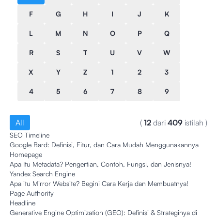
F
G
H
I
J
K
L
M
N
O
P
Q
R
S
T
U
V
W
X
Y
Z
1
2
3
4
5
6
7
8
9
All
(
12
dari
409
istilah
)
SEO Timeline
Google Bard: Definisi, Fitur, dan Cara Mudah Menggunakannya
Homepage
Apa Itu Metadata? Pengertian, Contoh, Fungsi, dan Jenisnya!
Yandex Search Engine
Apa itu Mirror Website? Begini Cara Kerja dan Membuatnya!
Page Authority
Headline
Generative Engine Optimization (GEO): Definisi & Strateginya di