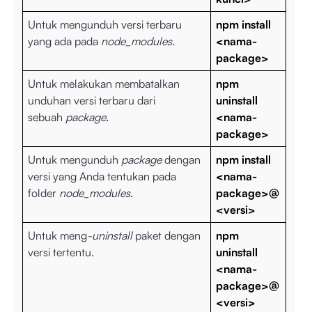
Untuk mengunduh versi terbaru
npm install
yang ada pada
node_modules.
<nama-
package>
Untuk melakukan membatalkan
npm
unduhan versi terbaru dari
uninstall
sebuah
package.
<nama-
package>
Untuk mengunduh
package
dengan
npm install
versi yang Anda tentukan pada
<nama-
folder
node_modules
.
package>@
<versi>
Untuk meng
-uninstall
paket dengan
npm
versi tertentu.
uninstall
<nama-
package>@
<versi>