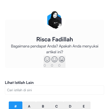
Risca Fadillah
Bagaimana pendapat Anda? Apakah Anda menyukai
artikel ini?
0
0
0
Lihat Istilah Lain
#
A
B
C
D
E