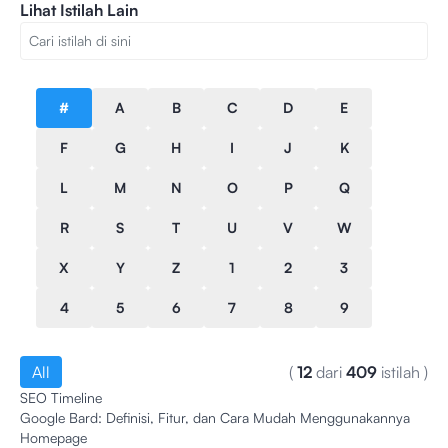
Lihat Istilah Lain
#
A
B
C
D
E
F
G
H
I
J
K
L
M
N
O
P
Q
R
S
T
U
V
W
X
Y
Z
1
2
3
4
5
6
7
8
9
All
(
12
dari
409
istilah
)
SEO Timeline
Google Bard: Definisi, Fitur, dan Cara Mudah Menggunakannya
Homepage