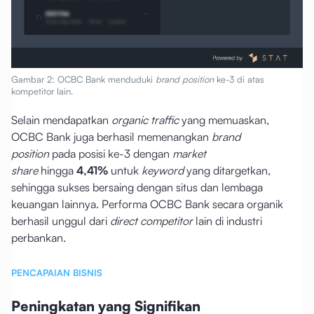
Gambar 2: OCBC Bank menduduki
brand position
ke-3 di atas
kompetitor lain.
Selain mendapatkan
organic traffic
yang memuaskan,
OCBC Bank juga berhasil memenangkan
brand
position
pada posisi ke-3 dengan
market
share
hingga
4,41%
untuk
keyword
yang ditargetkan,
sehingga sukses bersaing dengan situs dan lembaga
keuangan lainnya. Performa OCBC Bank secara organik
berhasil unggul dari
direct competitor
lain di industri
perbankan.
PENCAPAIAN BISNIS
Peningkatan yang Signifikan