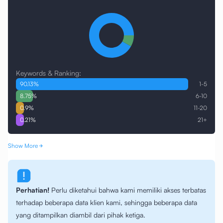
Keywords & Ranking:
90.13
%
1-5
8.75
%
6-10
0.9
%
11-20
0.21
%
21+
Show More
Perhatian!
Perlu diketahui bahwa kami memiliki akses terbatas
terhadap beberapa data klien kami, sehingga beberapa data
yang ditampilkan diambil dari pihak ketiga.