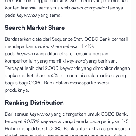
berhasil lebih unggul dari situs web media yang membahas
konten finansial serta situs web
direct competitor
lainnya
pada
keywords
yang sama.
Search Market Share
Berdasarkan data dari Sequence Stat, OCBC Bank berhasil
mendapatkan
market share
sebesar 4,41%
pada
keyword
yang ditargetkan, bersaing dengan
kompetitor lain yang memiliki
keyword
yang beririsan.
Terdapat lebih dari 2.000 keywords yang dimonitor dengan
angka market share >4%, di mana ini adalah indikasi yang
bagus bagi OCBC Bank dalam mencapai konversi
produknya.
Ranking Distribution
Dari semua
keywords
yang ditargetkan untuk OCBC Bank,
terdapat 90,13%
keywords
yang berada pada peringkat 1-5.
Hal ini menjadi bekal OCBC Bank untuk aktivitas pemasaran
digital lainnya untuk mencapai konversi yang tinggi. Selain