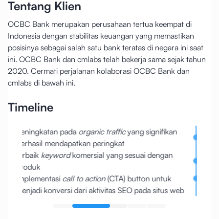
Tentang Klien
OCBC Bank merupakan perusahaan tertua keempat di
Indonesia dengan stabilitas keuangan yang memastikan
posisinya sebagai salah satu bank teratas di negara ini saat
ini. OCBC Bank dan cmlabs telah bekerja sama sejak tahun
2020. Cermati perjalanan kolaborasi OCBC Bank dan
cmlabs di bawah ini.
Timeline
Peningkatan pada
organic traffic
yang signifikan
Perba
Berhasil mendapatkan peringkat
targe
terbaik
keyword
komersial yang sesuai dengan
Penu
produk
keama
Implementasi
call to action
(CTA) button untuk
Organ
menjadi konversi dari aktivitas SEO pada situs web