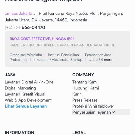
cmlabs Jakarta
Jl. Pluit Kencana Raya No.63, Pluit, Penjaringan,
Jakarta Utara, DKI Jakarta, 14450, Indonesia
(+62) 21-
666-04470
BIAYA COST-EFFECTIVE, HINGGA 5%!
KAMI TERBUKA UNTUK KERJASAMA DENGAN BERBAGAI NICHE
Organisasi Waralaba
|
Institusi Pendidikan
|
Perusahaan Jasa
Profesional
|
Inkubator / Akselerator Startup
|
…and 34 more
JASA
COMPANY
Layanan Digital All-in-One
Tentang Kami
Digital Marketing
Hubungi Kami
Layanan Kreatif Visual
Karir
Web & App Development
Press Release
Lihat Semua Layanan
Proteksi Whistleblower
Penyesuaian layanan
INFORMATION
LEGAL