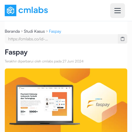
Beranda
Studi Kasus
Faspay
https://cmlabs.co/id-
undefined/case-
studies/testimony-faspay-seo-
Faspay
service-seo-content-writing
Terakhir diperbarui oleh cmlabs pada 27 Juni 2024