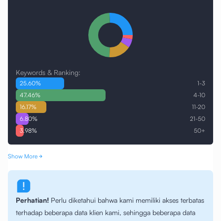
Keywords & Ranking:
25.60
%
1-3
47.46
%
4-10
16.17
%
11-20
6.80
%
21-50
3.98
%
50+
Show More
Perhatian!
Perlu diketahui bahwa kami memiliki akses terbatas
terhadap beberapa data klien kami, sehingga beberapa data