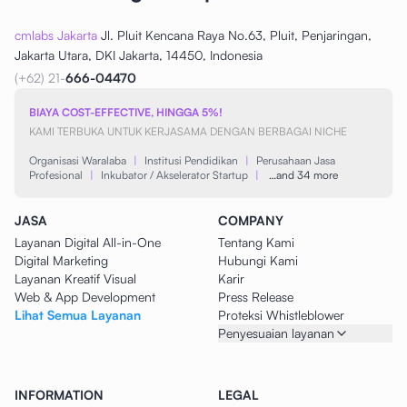
cmlabs Jakarta
Jl. Pluit Kencana Raya No.63, Pluit, Penjaringan,
Jakarta Utara, DKI Jakarta, 14450, Indonesia
(+62) 21-
666-04470
BIAYA COST-EFFECTIVE, HINGGA 5%!
KAMI TERBUKA UNTUK KERJASAMA DENGAN BERBAGAI NICHE
Organisasi Waralaba
|
Institusi Pendidikan
|
Perusahaan Jasa
Profesional
|
Inkubator / Akselerator Startup
|
…and 34 more
JASA
COMPANY
Layanan Digital All-in-One
Tentang Kami
Digital Marketing
Hubungi Kami
Layanan Kreatif Visual
Karir
Web & App Development
Press Release
Lihat Semua Layanan
Proteksi Whistleblower
Penyesuaian layanan
INFORMATION
LEGAL