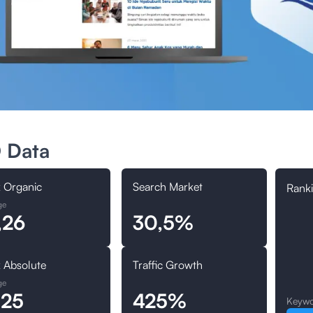
 Data
 Organic
Search Market
Ranki
ge
,26
30,5%
 Absolute
Traffic Growth
ge
,25
425%
Keywo