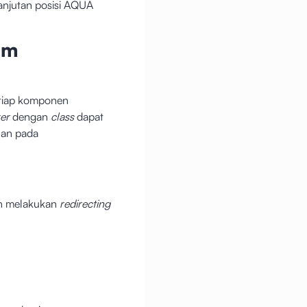
anjutan posisi AQUA
am
tiap komponen
ker
dengan
class
dapat
lan pada
an melakukan
redirecting