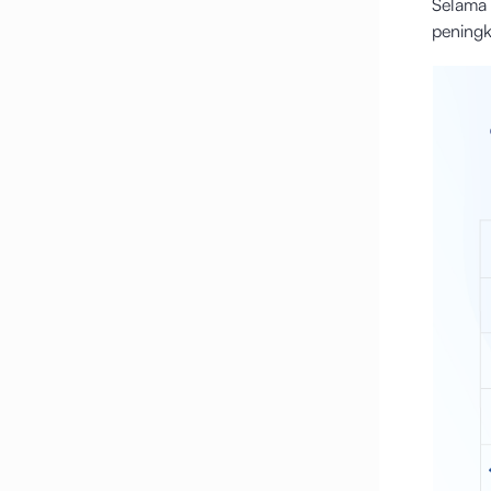
Selama 
pening