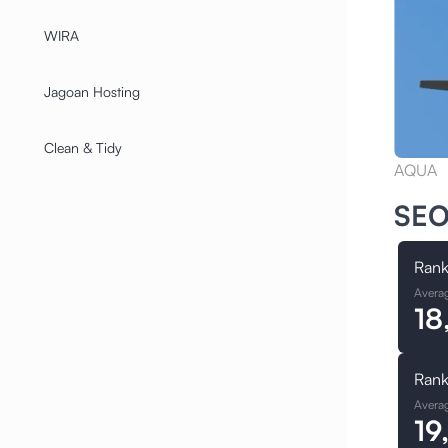
WIRA
Jagoan Hosting
Clean & Tidy
AQUA
SEO
Rank
Avera
18
Rank
Avera
19