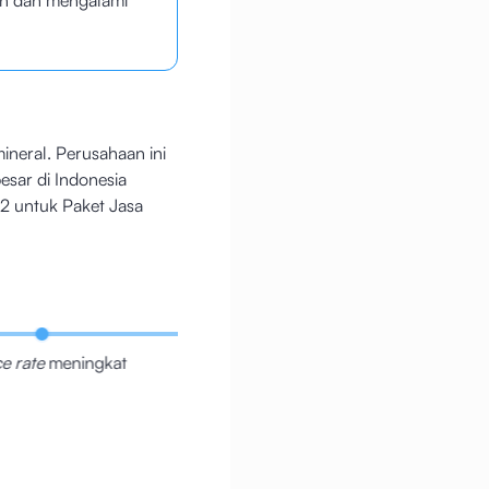
an dan mengalami
neral. Perusahaan ini
besar di Indonesia
22 untuk Paket Jasa
e rate
meningkat
Mengoptimalkan waktu
Memperb
buka
pop-up
untuk
karena t
menurunkan
bounce rate