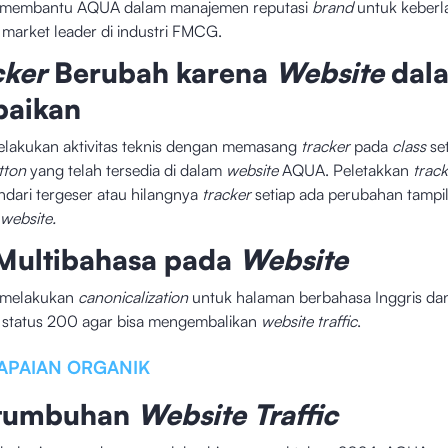
 membantu AQUA dalam manajemen reputasi
brand
untuk keberl
 market leader di industri FMCG.
cker
Berubah karena
Website
dal
baikan
lakukan aktivitas teknis dengan memasang
tracker
pada
class
se
tton
yang telah tersedia di dalam
website
AQUA. Peletakkan
trac
dari tergeser atau hilangnya
tracker
setiap ada perubahan tampi
website.
 Multibahasa pada
Website
 melakukan
canonicalization
untuk halaman berbahasa Inggris d
status 200 agar bisa mengembalikan
website traffic
.
APAIAN ORGANIK
tumbuhan
Website Traffic