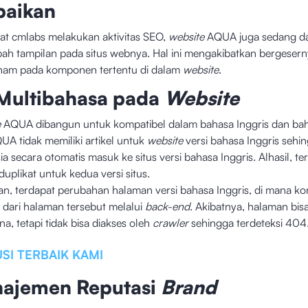
baikan
at cmlabs melakukan aktivitas SEO,
website
AQUA juga sedang da
h tampilan pada situs webnya. Hal ini mengakibatkan bergeser
nam pada komponen tertentu di dalam
website
.
 Multibahasa pada
Website
e
AQUA dibangun untuk kompatibel dalam bahasa Inggris dan ba
QUA tidak memiliki artikel untuk
website
versi bahasa Inggris sehin
ia secara otomatis masuk ke situs versi bahasa Inggris. Alhasil, 
duplikat untuk kedua versi situs.
n, terdapat perubahan halaman versi bahasa Inggris, di mana k
 dari halaman tersebut melalui
back-end
. Akibatnya, halaman bis
a, tetapi tidak bisa diakses oleh
crawler
sehingga terdeteksi 404
SI TERBAIK KAMI
ajemen Reputasi
Brand