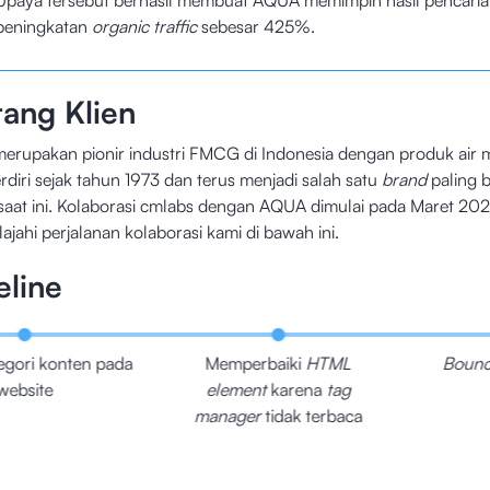
Upaya tersebut berhasil membuat AQUA memimpin hasil pencari
peningkatan
organic traffic
sebesar 425%.
tang Klien
rupakan pionir industri FMCG di Indonesia dengan produk air mi
erdiri sejak tahun 1973 dan terus menjadi salah satu
brand
paling 
saat ini. Kolaborasi cmlabs dengan AQUA dimulai pada Maret 20
lajahi perjalanan kolaborasi kami di bawah ini.
eline
tegori konten pada
Memperbaiki
HTML
Bounc
website
element
karena
tag
manager
tidak terbaca