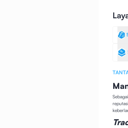
Lay
TANT
Man
Sebagai
reputas
keberla
Tra