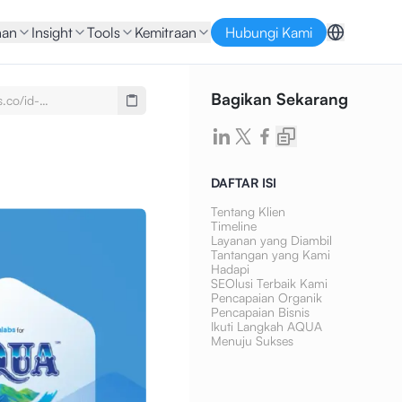
nan
Insight
Tools
Kemitraan
Hubungi Kami
Bagikan Sekarang
s.co/id-
se-
imony-aqua-seo-
ontent-writing
DAFTAR ISI
Tentang Klien
Timeline
Layanan yang Diambil
Tantangan yang Kami
Hadapi
SEOlusi Terbaik Kami
Pencapaian Organik
Pencapaian Bisnis
Ikuti Langkah AQUA
Menuju Sukses