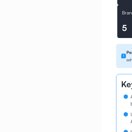
Bran
5
Pe
seh
Ke