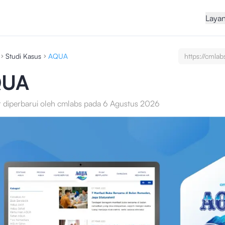
Laya
Studi Kasus
AQUA
https://cmlab
undefined/ca
studies/test
QUA
service-seo-c
r diperbarui oleh cmlabs pada 6 Agustus 2026