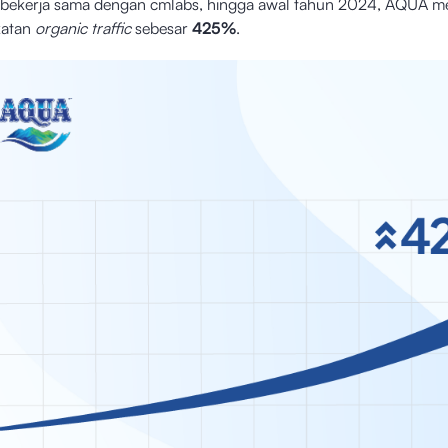
bekerja sama dengan cmlabs, hingga awal tahun 2024, AQUA m
katan
organic traffic
sebesar
425%
.