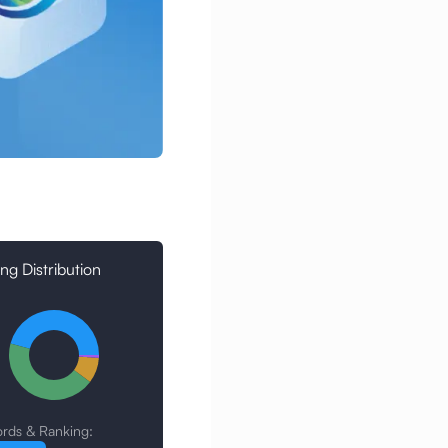
ng Distribution
rds & Ranking: