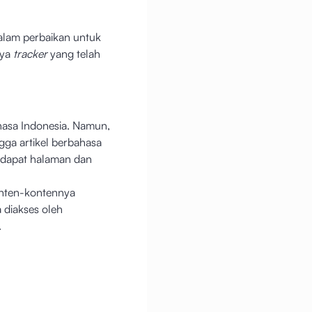
lam perbaikan untuk
nya
tracker
yang telah
hasa Indonesia. Namun,
gga artikel berbahasa
terdapat halaman dan
onten-kontennya
a diakses oleh
.