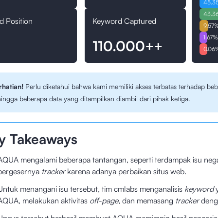
45.3
43.3
d Position
Keyword Captured
9.57
1.67
110.000++
0.06
rhatian!
Perlu diketahui bahwa kami memiliki akses terbatas terhadap beb
ingga beberapa data yang ditampilkan diambil dari pihak ketiga.
y Takeaways
AQUA mengalami beberapa tantangan, seperti terdampak isu negat
bergesernya
tracker
karena adanya perbaikan situs web.
Untuk menangani isu tersebut, tim cmlabs menganalisis
keyword
y
AQUA, melakukan aktivitas
off-page
, dan memasang
tracker
den