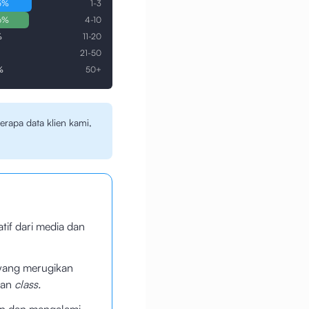
5
%
1-3
6
%
4-10
%
11-20
%
21-50
%
50+
erapa data klien kami,
if dari media dan
ang merugikan
gan
class.