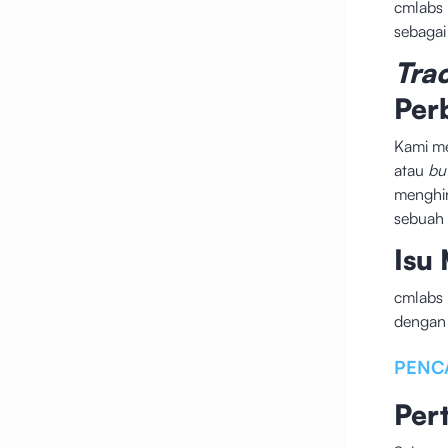
cmlabs
sebagai
Tra
Per
Kami me
atau
bu
menghin
sebuah
Isu
cmlabs
dengan 
PENC
Per