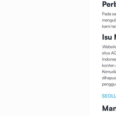
Per
Pada sa
menguba
kami ta
Isu
Websit
situs A
Indones
konten 
Kemudia
dihapus
penggun
SEOLU
Man