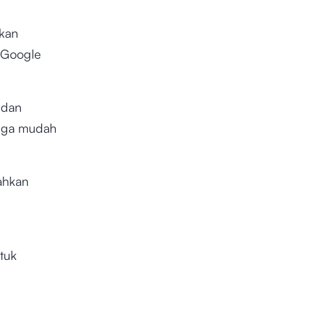
ukan
 Google
 dan
ngga mudah
ahkan
tuk