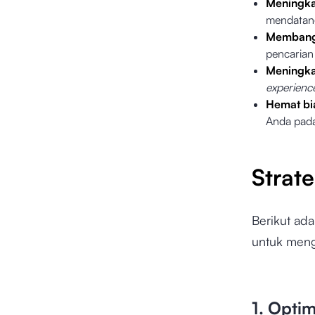
Meningka
mendatang
Memban
pencarian
Meningk
experien
Hemat bi
Anda pada
Strat
Berikut ad
untuk men
1. Opti