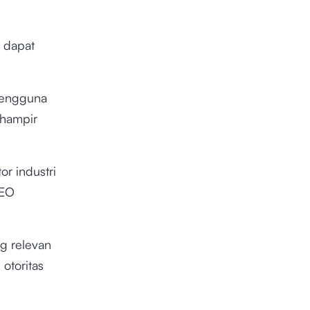
 dapat
pengguna
 hampir
r industri
SEO
g relevan
otoritas