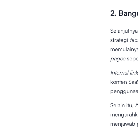
2. Ban
Selanjutn
strategi
tec
memulainya
pages
sepe
Internal link
konten SaaS
penggunaan
Selain itu
mengarahka
menjawab pe