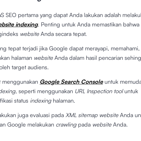
aaS SEO pertama yang dapat Anda lakukan adalah melak
bsite indexing
. Penting untuk Anda memastikan bahwa
gindeks
website
Anda secara tepat.
ng tepat terjadi jika Google dapat merayapi, memahami,
kan halaman
website
Anda dalam hasil pencarian sehi
leh target audiens.
t menggunakan
Google Search Console
untuk memud
dexing
, seperti menggunakan
URL Inspection tool
untuk
ikasi status
indexing
halaman.
 lakukan juga evaluasi pada
XML sitemap website
Anda un
n Google melakukan
crawling
pada
website
Anda.