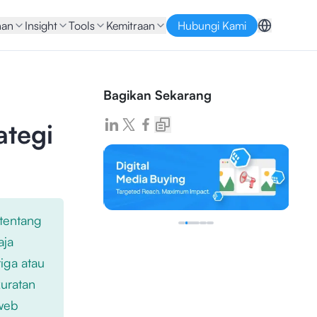
nan
Insight
Tools
Kemitraan
Hubungi Kami
Bagikan Sekarang
ategi
 tentang
aja
iga atau
kuratan
 web