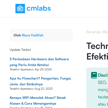
Beranda
Bl
Oleh
Risca Fadillah
Techn
Update Terkini
Efekt
3 Perbedaan Hardware dan Software
yang Perlu Anda Ketahui
Terakhir diperbarui:
Apr 29, 2024
Disc
Apa Itu Flowchart? Pengertian, Fungsi,
SEO,
Jenis, dan Simbolnya
Terakhir diperbarui:
Aug 22, 2023
mengu
tauta
Kenapa WiFi Menolak Akses? Simak
Alasan & Cara Menanganinya
atau 
Terakhir diperbarui:
Apr 25, 2024