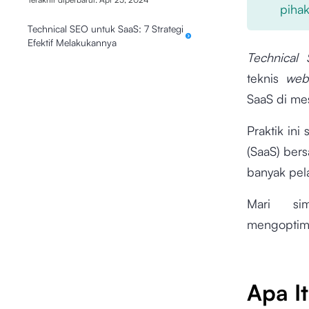
pihak
Technical SEO untuk SaaS: 7 Strategi
Efektif Melakukannya
Technical
teknis
web
SaaS di mes
Praktik in
(SaaS) bers
banyak pel
Mari si
mengoptim
Apa I