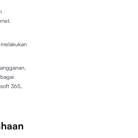
n
rnet.
u melakukan
langganan,
rbagai
soft 365,
ahaan