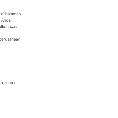
 di halaman
k Anda
alkan
user
 perusahaan
erapkan