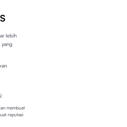
aS
r lebih
n yang
kan
S:
akan membuat
uat reputasi