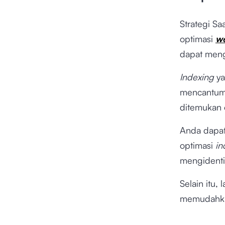
Strategi S
optimasi
we
dapat men
Indexing
ya
mencantum
ditemukan o
Anda dapa
optimasi
in
mengidentif
Selain itu,
memudahka