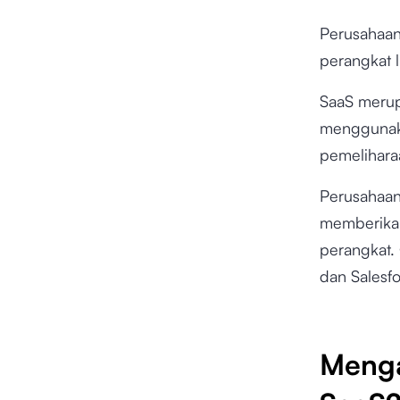
Perusahaa
perangkat 
SaaS meru
menggunaka
pemelihara
Perusahaan
memberikan
perangkat.
dan Salesfo
Menga