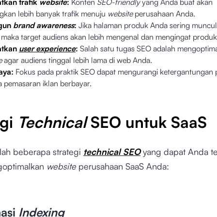
tkan trafik
website
:
Konten
SEO-friendly
yang Anda buat akan
kan lebih banyak trafik menuju
website
perusahaan Anda.
gun
brand awareness
:
Jika halaman produk Anda sering muncul
 maka target audiens akan lebih mengenal dan mengingat produ
atkan
user experience
:
Salah satu tugas SEO adalah mengoptim
ce
agar audiens tinggal lebih lama di web Anda.
aya:
Fokus pada praktik SEO dapat mengurangi ketergantungan
 pemasaran iklan berbayar.
egi
Technical
SEO untuk SaaS
alah beberapa strategi
technical SEO
yang dapat Anda t
goptimalkan
website
perusahaan SaaS Anda:
masi
Indexing