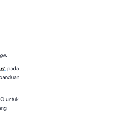
age
.
xt
pada
, panduan
Q untuk
ang