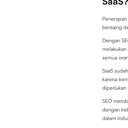
SaaS
Penerapan 
bersaing d
Dengan SEO
melakukan p
semua ora
SaaS sudah 
karena kem
diperlukan 
SEO memban
dengan kebu
dalam indu