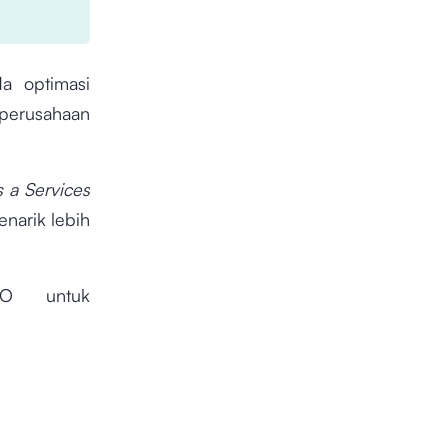
a optimasi
perusahaan
s a Services
enarik lebih
EO untuk