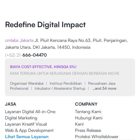
Redefine Digital Impact
cmlabs Jakarta
Jl. Pluit Kencana Raya No.63, Pluit, Penjaringan,
Jakarta Utara, DKI Jakarta, 14450, Indonesia
(+62) 21-
666-04470
BIAYA COST-EFFECTIVE, HINGGA 5%!
KAMI TERBUKA UNTUK KERJASAMA DENGAN BERBAGAI NICHE
Organisasi Waralaba
|
Institusi Pendidikan
|
Perusahaan Jasa
Profesional
|
Inkubator / Akselerator Startup
|
…and 34 more
JASA
COMPANY
Layanan Digital All-in-One
Tentang Kami
Digital Marketing
Hubungi Kami
Layanan Kreatif Visual
Karir
Web & App Development
Press Release
Lihat Semua Layanan
Proteksi Whistleblower