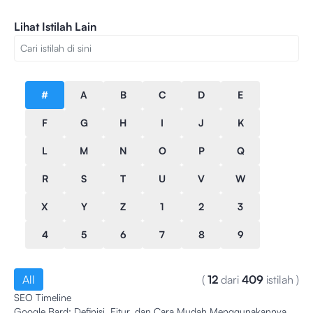
Lihat Istilah Lain
#
A
B
C
D
E
F
G
H
I
J
K
L
M
N
O
P
Q
R
S
T
U
V
W
X
Y
Z
1
2
3
4
5
6
7
8
9
All
(
12
dari
409
istilah
)
SEO Timeline
Google Bard: Definisi, Fitur, dan Cara Mudah Menggunakannya