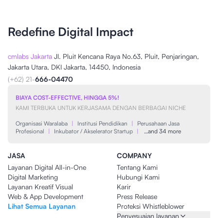
Redefine Digital Impact
cmlabs Jakarta
Jl. Pluit Kencana Raya No.63, Pluit, Penjaringan,
Jakarta Utara, DKI Jakarta, 14450, Indonesia
(+62) 21-
666-04470
BIAYA COST-EFFECTIVE, HINGGA 5%!
KAMI TERBUKA UNTUK KERJASAMA DENGAN BERBAGAI NICHE
Organisasi Waralaba
|
Institusi Pendidikan
|
Perusahaan Jasa
Profesional
|
Inkubator / Akselerator Startup
|
…and 34 more
JASA
COMPANY
Layanan Digital All-in-One
Tentang Kami
Digital Marketing
Hubungi Kami
Layanan Kreatif Visual
Karir
Web & App Development
Press Release
Lihat Semua Layanan
Proteksi Whistleblower
Penyesuaian layanan