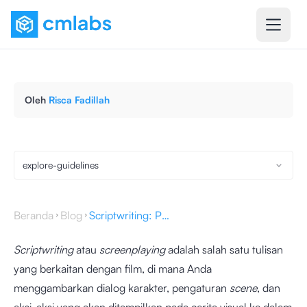
Oleh
Risca Fadillah
explore-guidelines
Beranda
Blog
Scriptwriting: Pengertian & Cara Membuat Script dengan Mudah
Scriptwriting
atau
screenplaying
adalah salah satu tulisan
yang berkaitan dengan film, di mana Anda
menggambarkan dialog karakter, pengaturan
scene
, dan