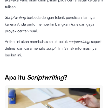
aksi-aksi yang akan ditampilkan pada cerita visual ke dalam
tulisan.
Scriptwriting
berbeda dengan teknik penulisan lainnya
karena Anda perlu mempertimbangkan
tone
dan gaya
proyek cerita visual.
Artikel ini akan membahas seluk beluk
scriptwriting
, seperti
definisi dan cara menulis
script
film. Simak informasinya
berikut ini.
Apa itu
Scriptwriting
?