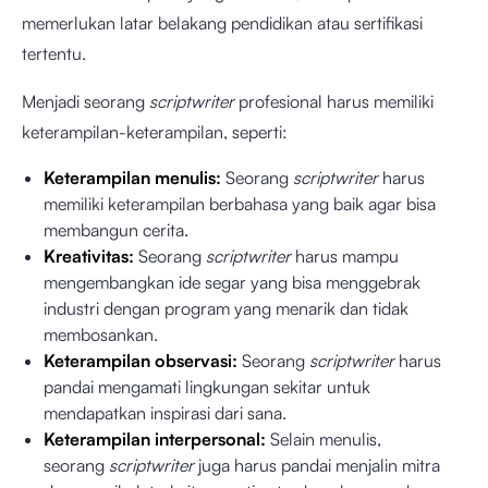
memerlukan latar belakang pendidikan atau sertifikasi
tertentu.
Menjadi seorang
scriptwriter
profesional harus memiliki
keterampilan-keterampilan, seperti:
Keterampilan menulis:
Seorang
scriptwriter
harus
memiliki keterampilan berbahasa yang baik agar bisa
membangun cerita.
Kreativitas:
Seorang
scriptwriter
harus mampu
mengembangkan ide segar yang bisa menggebrak
industri dengan program yang menarik dan tidak
membosankan.
Keterampilan observasi:
Seorang
scriptwriter
harus
pandai mengamati lingkungan sekitar untuk
mendapatkan inspirasi dari sana.
Keterampilan interpersonal:
Selain menulis,
seorang
scriptwriter
juga harus pandai menjalin mitra