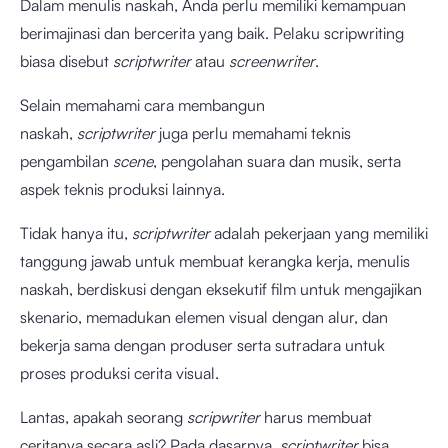
Dalam menulis naskah, Anda perlu memiliki kemampuan
berimajinasi dan bercerita yang baik. Pelaku scripwriting
biasa disebut
scriptwriter
atau
screenwriter
.
Selain memahami cara membangun
naskah,
scriptwriter
juga perlu memahami teknis
pengambilan
scene
, pengolahan suara dan musik, serta
aspek teknis produksi lainnya.
Tidak hanya itu,
scriptwriter
adalah pekerjaan yang memiliki
tanggung jawab untuk membuat kerangka kerja, menulis
naskah, berdiskusi dengan eksekutif film untuk mengajikan
skenario, memadukan elemen visual dengan alur, dan
bekerja sama dengan produser serta sutradara untuk
proses produksi cerita visual.
Lantas, apakah seorang
scripwriter
harus membuat
ceritanya secara asli? Pada dasarnya,
scriptwriter
bisa