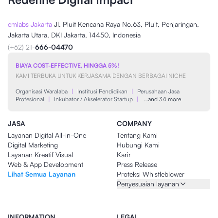
cmlabs Jakarta
Jl. Pluit Kencana Raya No.63, Pluit, Penjaringan,
Jakarta Utara, DKI Jakarta, 14450, Indonesia
(+62) 21-
666-04470
BIAYA COST-EFFECTIVE, HINGGA 5%!
KAMI TERBUKA UNTUK KERJASAMA DENGAN BERBAGAI NICHE
Organisasi Waralaba
|
Institusi Pendidikan
|
Perusahaan Jasa
Profesional
|
Inkubator / Akselerator Startup
|
…and 34 more
JASA
COMPANY
Layanan Digital All-in-One
Tentang Kami
Digital Marketing
Hubungi Kami
Layanan Kreatif Visual
Karir
Web & App Development
Press Release
Lihat Semua Layanan
Proteksi Whistleblower
Penyesuaian layanan
INFORMATION
LEGAL